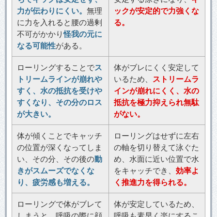
力が伝わりにくい。
無理
ックが安定的で力強くな
に力を入れると腰の過剰
る。
不可がかかり
怪我の元に
なる可能性
がある。
ローリングすることで
ス
体がブレにくく安定して
トリームラインが崩れや
いるため、
ストリームラ
すく、水の抵抗を受けや
インが崩れにくく、水の
すくなり、その分のロス
抵抗を極力抑えられ無駄
が大きい。
がない。
体が傾くことでキャッチ
ローリングはせずに左右
の位置が深くなってしま
の軸を切り替えて泳ぐた
い、その分、その後の
動
め、水面に近い位置で水
きがスムーズでなくな
をキャッチでき、
効率よ
り、疲労感も増える。
く推進力を得られる。
ローリングで体がブレて
体が安定しているため、
しまうと、呼吸の際に顔
呼吸も素早く楽にするこ