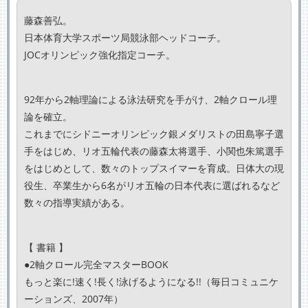
藤森善弘。
日本体育大学スポーツ局競泳部ヘッドコーチ。
JOCオリンピック強化指定コーチ。
92年から2軸理論による泳法研究を手がけ、2軸クロール理
論を確立。
これまでにシドニーオリンピック銀メダリストの田島寧子選
手をはじめ、リオ五輪代表の藤森太将選手、小関也朱篤選手
をはじめとして、数々のトップスイマーを育成。日体大の現
役生、卒業生から6名がリオ五輪の日本代表に選ばれるなど
数々の指導実績がある。
【 書籍 】
●2軸クロール完全マスターBOOK
もっと楽に!速く!長く!泳げるようになる!!（毎日コミュニケ
ーションズ、2007年）