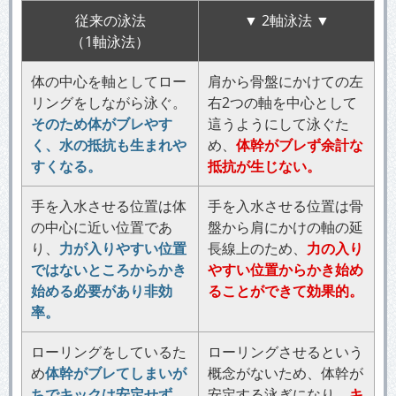
従来の泳法
▼ 2軸泳法 ▼
（1軸泳法）
体の中心を軸としてロー
肩から骨盤にかけての左
リングをしながら泳ぐ。
右2つの軸を中心として
そのため体がブレやす
這うようにして泳ぐた
く、水の抵抗も生まれや
め、
体幹がブレず余計な
すくなる。
抵抗が生じない。
手を入水させる位置は体
手を入水させる位置は骨
の中心に近い位置であ
盤から肩にかけの軸の延
り、
力が入りやすい位置
長線上のため、
力の入り
ではないところからかき
やすい位置からかき始め
始める必要があり非効
ることができて効果的。
率。
ローリングをしているた
ローリングさせるという
め
体幹がブレてしまいが
概念がないため、体幹が
ちでキックは安定せず、
安定する泳ぎになり、
キ