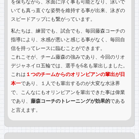
を保ちながら、水面に浮く事も可能となり、泳いで
いても真っ直ぐな姿勢を維持する事が出来、泳ぎの
スピードアップにも繋がっています。
私たちは、練習でも、試合でも、毎回藤森コーチの
指導により、水感が悪いと感じる事がなく、毎回自
信を持ってレースに臨むことができます。
これこそが、チーム藤森の強みであり、今回のリオ
デジャネイロ五輪では、選手を6名も輩出しました。
これは
１つのチームからのオリンピアンの輩出が日
本一
であり、１人でも輩出するのが大変な水泳界
で、こんなにもオリンピアンを輩出できた事は偉業
であり、
藤森コーチのトレーニングが効果的
である
と言えます。