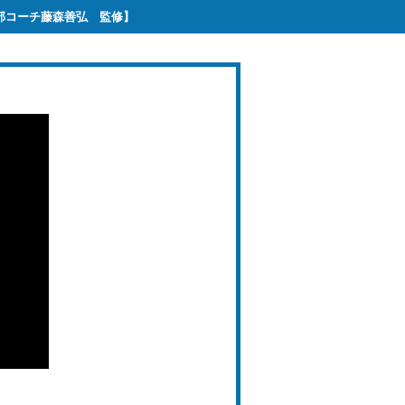
部コーチ藤森善弘 監修】