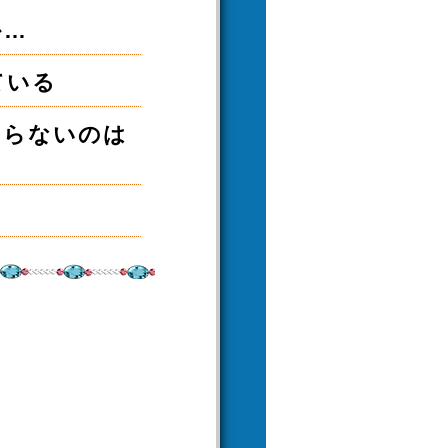
か…
ている
まらないのは