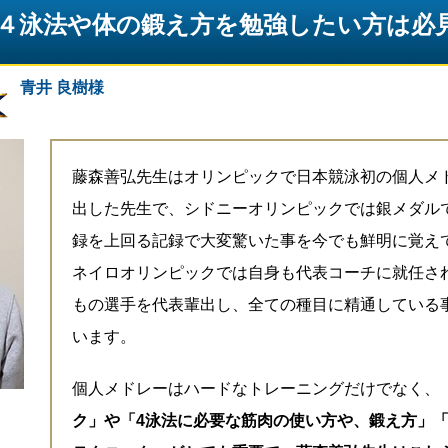
４泳法や体の鍛え方を勉強したい方は必
青井 良樹様
藤森善弘先生はオリンピックで日本競泳初の個人メ
出した先生で、シドニーオリンピックでは銀メダル
録を上回る記録で大変驚いた事を今でも鮮明に覚え
ネイロオリンピックでは自身も代表コーチに就任さ
もの選手を代表輩出し、全ての種目に精通している
います。
個人メドレーはハードなトレーニングだけでなく、
ク」や「4泳法に必要な筋肉の使い方や、鍛え方」