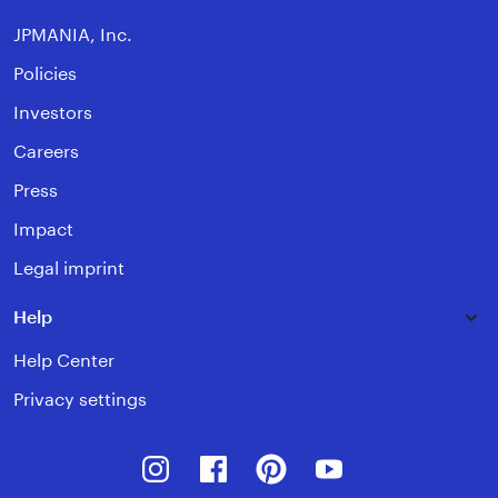
JPMANIA, Inc.
Policies
Investors
Careers
Press
Impact
Legal imprint
Help
Help Center
Privacy settings
Instagram
Facebook
Pinterest
Youtube