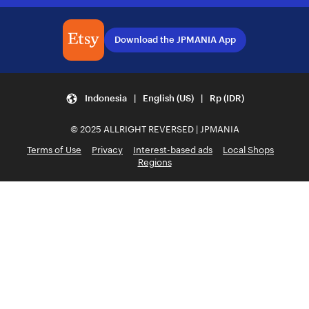
Download the JPMANIA App
Indonesia | English (US) | Rp (IDR)
© 2025 ALLRIGHT REVERSED | JPMANIA
Terms of Use
Privacy
Interest-based ads
Local Shops
Regions