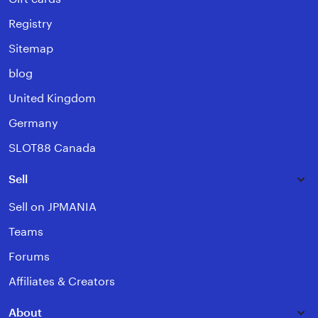
Registry
Sitemap
blog
United Kingdom
Germany
SLOT88 Canada
Sell
Sell on JPMANIA
Teams
Forums
Affiliates & Creators
About