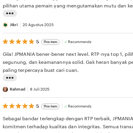
g
pilihan utama pemain yang mengutamakan mutu dan k
r
e
L
v
i
JIkri
20 Agustus 2025
i
s
e
5
t
5
Recommends
This item
out
w
i
of
Gila! JPMANIA bener-bener next level. RTP-nya top 1, pi
5
b
n
stars
segunung, dan keamanannya solid. Gak heran banyak pe
y
g
paling terpercaya buat cari cuan.
A
r
h
e
L
o
v
i
Rahmad
8 Juli 2025
k
i
s
e
5
t
5
Recommends
This item
out
w
i
of
Sebagai bandar terlengkap dengan RTP terbaik, JPMANI
5
b
n
stars
komitmen terhadap kualitas dan integritas. Semua tran
y
g