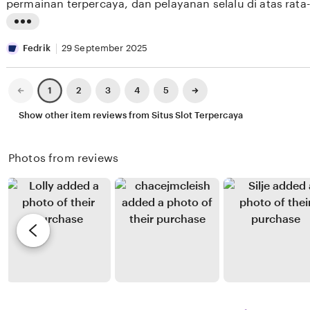
permainan terpercaya, dan pelayanan selalu di atas rata-
J
r
I
e
L
k
v
i
Fedrik
29 September 2025
r
i
s
i
e
t
Previous
Next
2
3
4
5
1
page
page
w
i
Show other item reviews from Situs Slot Terpercaya
b
n
y
g
Photos from reviews
R
r
a
e
h
v
m
i
a
e
d
w
b
y