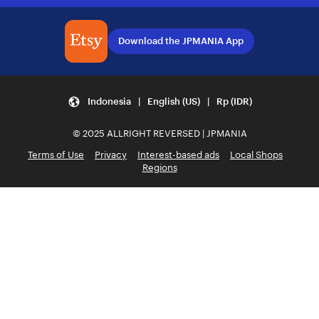
Download the JPMANIA App
Indonesia | English (US) | Rp (IDR)
© 2025 ALLRIGHT REVERSED | JPMANIA
Terms of Use
Privacy
Interest-based ads
Local Shops
Regions