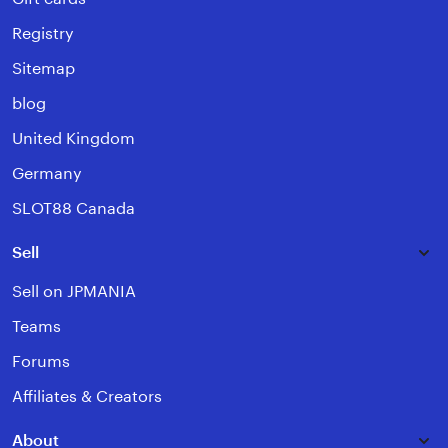
Registry
Sitemap
blog
United Kingdom
Germany
SLOT88 Canada
Sell
Sell on JPMANIA
Teams
Forums
Affiliates & Creators
About