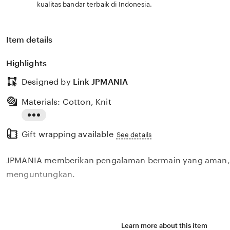
kualitas bandar terbaik di Indonesia.
Item details
Highlights
Designed by
Link JPMANIA
Materials: Cotton, Knit
Read
Gift wrapping available
the
See details
full
JPMANIA memberikan pengalaman bermain yang aman, 
description
menguntungkan.
Learn more about this item