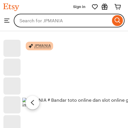
JPMANIA
Sign in
Skip
to
Search
Browse
ontent
for
items
or
shops
JPMANIA