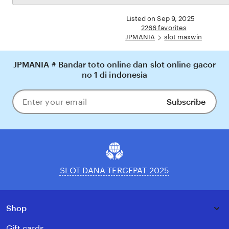
the
full
Listed on Sep 9, 2025
description
2266 favorites
JPMANIA
slot maxwin
JPMANIA # Bandar toto online dan slot online gacor
no 1 di indonesia
Subscribe
Enter
your
email
SLOT DANA TERCEPAT 2025
Shop
Gift cards