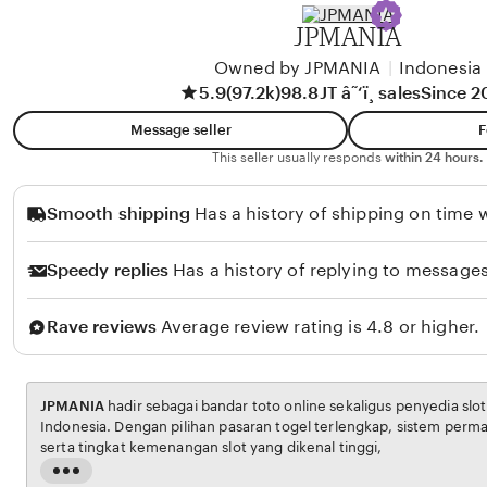
F
e
JPMANIA
d
Owned by JPMANIA
|
Indonesia
r
5.9
(97.2k)
98.8JT â˜‘ï¸ sales
Since 
i
Message seller
F
k
This seller usually responds
within 24 hours.
Smooth shipping
Has a history of shipping on time w
Speedy replies
Has a history of replying to messages
Rave reviews
Average review rating is 4.8 or higher.
JPMANIA
hadir sebagai bandar toto online sekaligus penyedia slot online gacor nomor 1 di
Indonesia. Dengan pilihan pasaran togel terlengkap, sistem perm
serta tingkat kemenangan slot yang dikenal tinggi,
Read