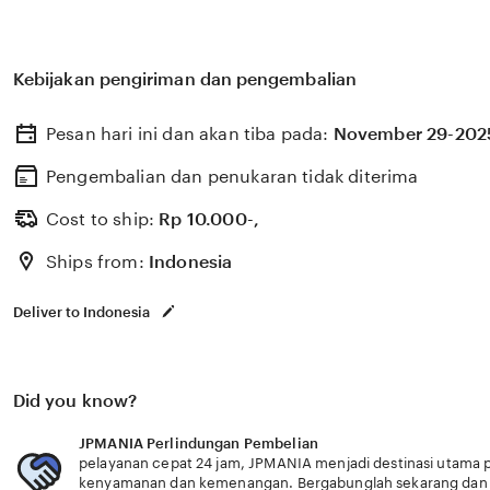
Kebijakan pengiriman dan pengembalian
Pesan hari ini dan akan tiba pada:
November 29-202
Pengembalian dan penukaran tidak diterima
Cost to ship:
Rp
10.000-,
Ships from:
Indonesia
Deliver to Indonesia
Did you know?
JPMANIA Perlindungan Pembelian
pelayanan cepat 24 jam, JPMANIA menjadi destinasi utam
kenyamanan dan kemenangan. Bergabunglah sekarang dan 