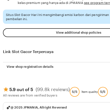
kelas premium yang hanya ada di JPMANIA
see program ter
Situs Slot Gacor Hari Ini mengimbangi emisi karbon dari pengirim
pembelian ini.
View additional shop policies
Link Slot Gacor Terpercaya
View shop registration details
(99.8k reviews)
5.9 out of 5
5/5
5/5
Item quality
All reviews are from verified buyers
@ 2025 JPMANIA, Allright Reversed