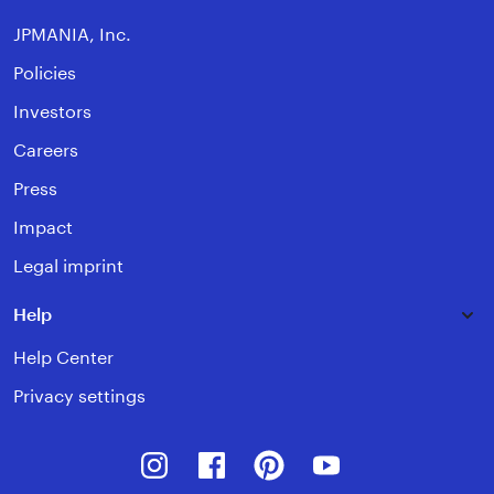
JPMANIA, Inc.
Policies
Investors
Careers
Press
Impact
Legal imprint
Help
Help Center
Privacy settings
Instagram
Facebook
Pinterest
Youtube