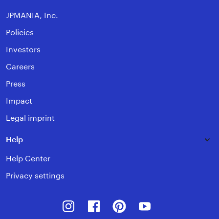
JPMANIA, Inc.
Policies
Investors
Careers
Press
Impact
Legal imprint
Help
Help Center
Privacy settings
Instagram
Facebook
Pinterest
Youtube