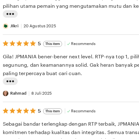
g
pilihan utama pemain yang mengutamakan mutu dan k
r
e
L
v
i
JIkri
20 Agustus 2025
i
s
e
5
t
5
Recommends
This item
out
w
i
of
Gila! JPMANIA bener-bener next level. RTP-nya top 1, pi
5
b
n
stars
segunung, dan keamanannya solid. Gak heran banyak pe
y
g
paling terpercaya buat cari cuan.
A
r
h
e
L
o
v
i
Rahmad
8 Juli 2025
k
i
s
e
5
t
5
Recommends
This item
out
w
i
of
Sebagai bandar terlengkap dengan RTP terbaik, JPMANI
5
b
n
stars
komitmen terhadap kualitas dan integritas. Semua tran
y
g