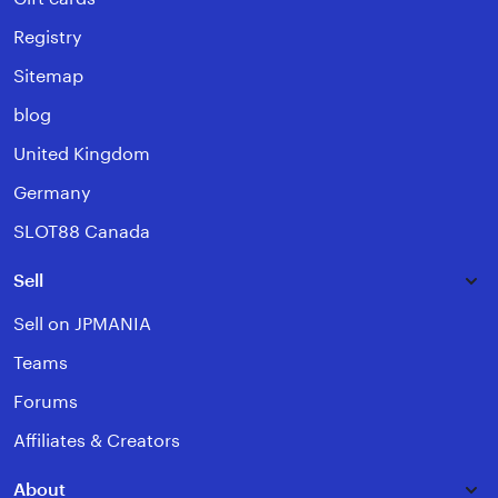
Registry
Sitemap
blog
United Kingdom
Germany
SLOT88 Canada
Sell
Sell on JPMANIA
Teams
Forums
Affiliates & Creators
About