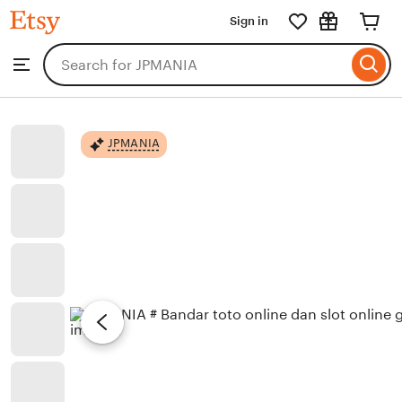
JPMANIA
Sign in
Skip
to
Search
Browse
ontent
for
items
or
shops
JPMANIA