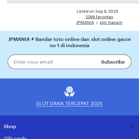
the
full
Listed on Sep 9, 2025
description
2266 favorites
JPMANIA
slot maxwin
JPMANIA # Bandar toto online dan slot online gacor
no 1 di indonesia
Subscribe
Enter
your
email
SLOT DANA TERCEPAT 2025
Shop
Gift cards