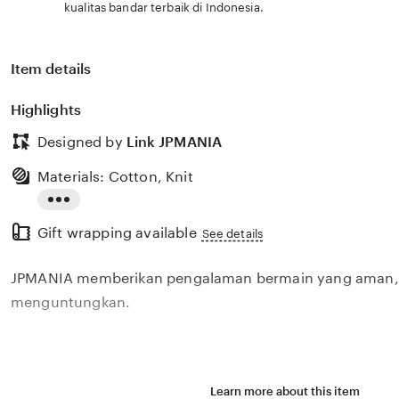
kualitas bandar terbaik di Indonesia.
Item details
Highlights
Designed by
Link JPMANIA
Materials: Cotton, Knit
Read
Gift wrapping available
the
See details
full
JPMANIA memberikan pengalaman bermain yang aman, 
description
menguntungkan.
Learn more about this item