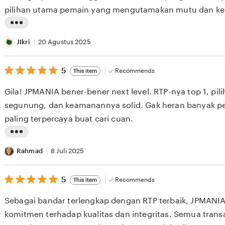
g
pilihan utama pemain yang mengutamakan mutu dan k
r
e
L
v
i
JIkri
20 Agustus 2025
i
s
e
5
t
5
Recommends
This item
out
w
i
of
Gila! JPMANIA bener-bener next level. RTP-nya top 1, pi
5
b
n
stars
segunung, dan keamanannya solid. Gak heran banyak pe
y
g
paling terpercaya buat cari cuan.
A
r
h
e
L
o
v
i
Rahmad
8 Juli 2025
k
i
s
e
5
t
5
Recommends
This item
out
w
i
of
Sebagai bandar terlengkap dengan RTP terbaik, JPMANI
5
b
n
stars
komitmen terhadap kualitas dan integritas. Semua tran
y
g