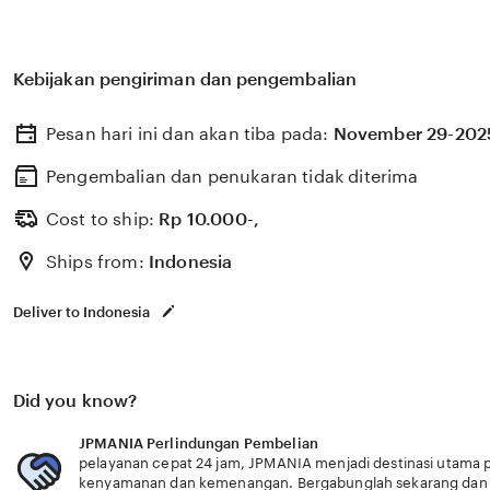
Kebijakan pengiriman dan pengembalian
Pesan hari ini dan akan tiba pada:
November 29-202
Pengembalian dan penukaran tidak diterima
Cost to ship:
Rp
10.000-,
Ships from:
Indonesia
Deliver to Indonesia
Did you know?
JPMANIA Perlindungan Pembelian
pelayanan cepat 24 jam, JPMANIA menjadi destinasi utam
kenyamanan dan kemenangan. Bergabunglah sekarang dan 