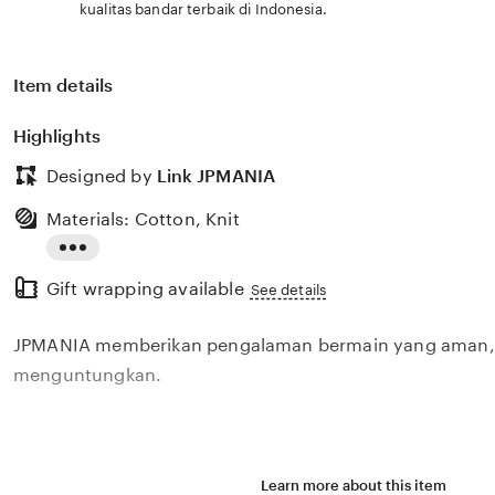
kualitas bandar terbaik di Indonesia.
Item details
Highlights
Designed by
Link JPMANIA
Materials: Cotton, Knit
Read
Gift wrapping available
the
See details
full
JPMANIA memberikan pengalaman bermain yang aman, 
description
menguntungkan.
Learn more about this item