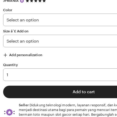
5
JPMANIA
out
of
Color
5
stars
Size âˆ£ Add on
Add personalization
Quantity
Add to cart
Seller
Didukung teknologi modern, layanan responsif, dan 
menjadi destinasi utama bagi para pemain yang mencari te
bermain toto maupun slot gacor setiap hari. Bergabunglah s