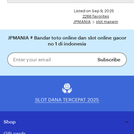
the
full
Listed on Sep 9, 2025
description
2266 favorites
JPMANIA
slot maxwin
JPMANIA # Bandar toto online dan slot online gacor
no 1 di indonesia
Subscribe
Enter
your
email
SLOT DANA TERCEPAT 2025
Shop
Gift cards