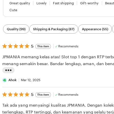
Great quality
Lovely
Fast shipping
Gift-worthy
Beaut
Cute
Filter
Quality (99)
Shipping & Packaging (87)
Appearance (55)
by
category
5
5
Recommends
This item
out
of
JPMANIA memang kelas atas! Slot top 1 dengan RTP terba
5
stars
menang semakin besar. Bandar lengkap, aman, dan bena
L
i
Ahok
Mar 12, 2025
s
5
t
5
Recommends
This item
out
i
of
Tak ada yang menyaingi kualitas JPMANIA. Dengan kolek
5
n
stars
terlengkap, RTP tertinggi, dan keamanan yang selalu te