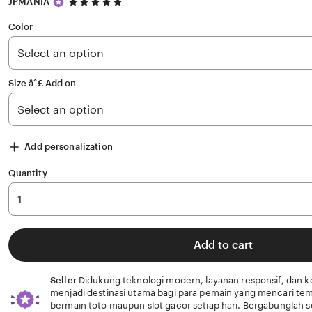
5
JPMANIA
out
of
Color
5
stars
Size âˆ£ Add on
Add personalization
Quantity
Add to cart
Seller
Didukung teknologi modern, layanan responsif, dan 
menjadi destinasi utama bagi para pemain yang mencari te
bermain toto maupun slot gacor setiap hari. Bergabunglah s