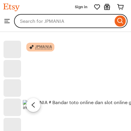
JPMANIA
Sign in
Skip
to
Search
Browse
ontent
for
items
or
shops
JPMANIA