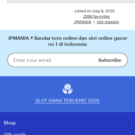
the
full
Listed on Sep 9, 2025
description
2266 favorites
JPMANIA
slot maxwin
JPMANIA # Bandar toto online dan slot online gacor
no 1 di indonesia
Subscribe
Enter
your
email
SLOT DANA TERCEPAT 2025
Shop
Gift cards