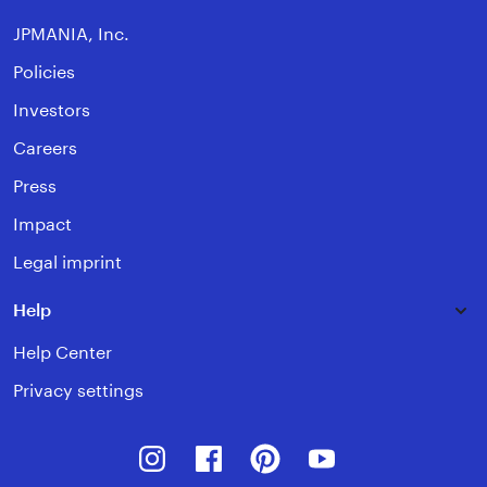
JPMANIA, Inc.
Policies
Investors
Careers
Press
Impact
Legal imprint
Help
Help Center
Privacy settings
Instagram
Facebook
Pinterest
Youtube