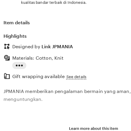
kualitas bandar terbaik di Indonesia.
Item details
Highlights
Designed by
Link JPMANIA
Materials: Cotton, Knit
Read
Gift wrapping available
the
See details
full
JPMANIA memberikan pengalaman bermain yang aman, 
description
menguntungkan.
Learn more about this item