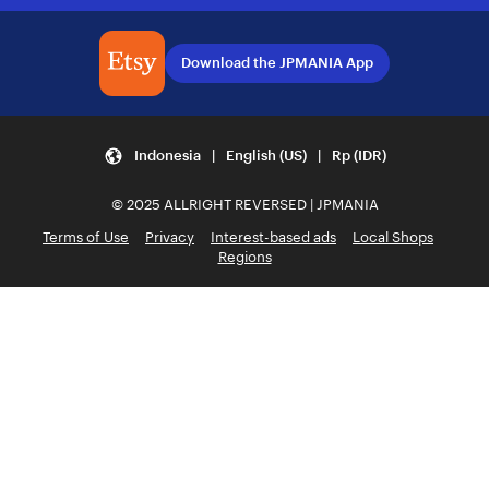
Download the JPMANIA App
Indonesia | English (US) | Rp (IDR)
© 2025 ALLRIGHT REVERSED | JPMANIA
Terms of Use
Privacy
Interest-based ads
Local Shops
Regions