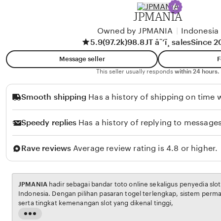
F
e
JPMANIA
d
Owned by JPMANIA
|
Indonesia
r
5.9
(97.2k)
98.8JT â˜‘ï¸ sales
Since 
i
Message seller
F
k
This seller usually responds
within 24 hours.
Smooth shipping
Has a history of shipping on time w
Speedy replies
Has a history of replying to messages
Rave reviews
Average review rating is 4.8 or higher.
JPMANIA
hadir sebagai bandar toto online sekaligus penyedia slot online gacor nomor 1 di
Indonesia. Dengan pilihan pasaran togel terlengkap, sistem perm
serta tingkat kemenangan slot yang dikenal tinggi,
Read