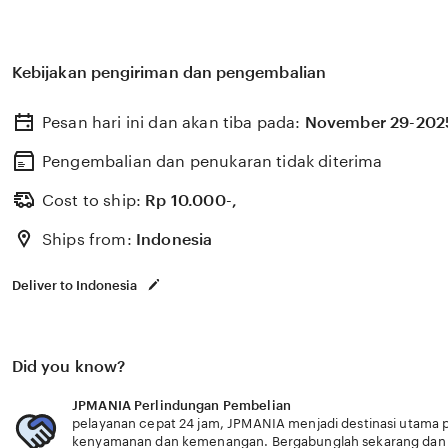
Kebijakan pengiriman dan pengembalian
Pesan hari ini dan akan tiba pada:
November 29-202
Pengembalian dan penukaran tidak diterima
Cost to ship:
Rp
10.000-,
Ships from:
Indonesia
Deliver to Indonesia
Did you know?
JPMANIA Perlindungan Pembelian
pelayanan cepat 24 jam, JPMANIA menjadi destinasi utam
kenyamanan dan kemenangan. Bergabunglah sekarang dan 