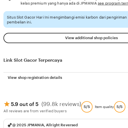
kelas premium yang hanya ada di JPMANIA
see program ter
Situs Slot Gacor Hari Ini mengimbangi emisi karbon dari pengirim
pembelian ini.
View additional shop policies
Link Slot Gacor Terpercaya
View shop registration details
(99.8k reviews)
5.9 out of 5
5/5
5/5
Item quality
All reviews are from verified buyers
@ 2025 JPMANIA, Allright Reversed