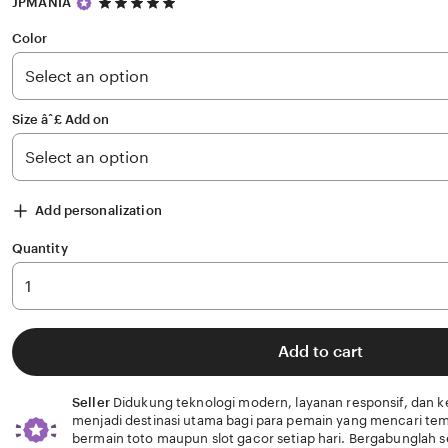
5
JPMANIA
out
of
Color
5
stars
Size âˆ£ Add on
Add personalization
Quantity
Add to cart
Seller
Didukung teknologi modern, layanan responsif, dan 
menjadi destinasi utama bagi para pemain yang mencari te
bermain toto maupun slot gacor setiap hari. Bergabunglah s