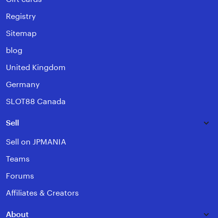
Registry
Sitemap
blog
United Kingdom
Germany
SLOT88 Canada
Sell
Sell on JPMANIA
Teams
Forums
Affiliates & Creators
About