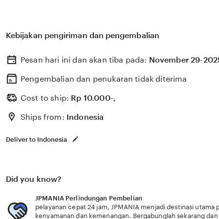
Kebijakan pengiriman dan pengembalian
Pesan hari ini dan akan tiba pada:
November 29-202
Pengembalian dan penukaran tidak diterima
Cost to ship:
Rp
10.000-,
Ships from:
Indonesia
Deliver to Indonesia
Did you know?
JPMANIA Perlindungan Pembelian
pelayanan cepat 24 jam, JPMANIA menjadi destinasi utam
kenyamanan dan kemenangan. Bergabunglah sekarang dan 