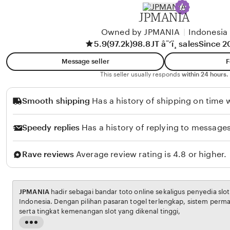
F
e
JPMANIA
d
Owned by JPMANIA
|
Indonesia
r
5.9
(97.2k)
98.8JT â˜‘ï¸ sales
Since 
i
Message seller
F
k
This seller usually responds
within 24 hours.
Smooth shipping
Has a history of shipping on time w
Speedy replies
Has a history of replying to messages
Rave reviews
Average review rating is 4.8 or higher.
JPMANIA
hadir sebagai bandar toto online sekaligus penyedia slot online gacor nomor 1 di
Indonesia. Dengan pilihan pasaran togel terlengkap, sistem perm
serta tingkat kemenangan slot yang dikenal tinggi,
Read