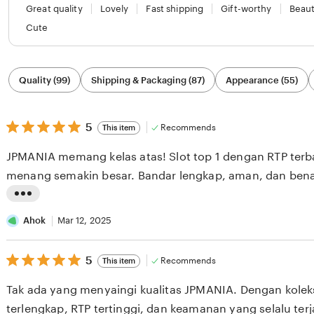
Great quality
Lovely
Fast shipping
Gift-worthy
Beaut
Cute
Filter
Quality (99)
Shipping & Packaging (87)
Appearance (55)
by
category
5
5
Recommends
This item
out
of
JPMANIA memang kelas atas! Slot top 1 dengan RTP terba
5
stars
menang semakin besar. Bandar lengkap, aman, dan bena
L
i
Ahok
Mar 12, 2025
s
5
t
5
Recommends
This item
out
i
of
Tak ada yang menyaingi kualitas JPMANIA. Dengan kolek
5
n
stars
terlengkap, RTP tertinggi, dan keamanan yang selalu te