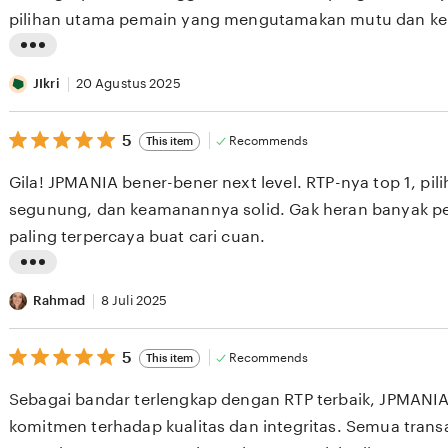
g
pilihan utama pemain yang mengutamakan mutu dan k
r
e
L
v
i
JIkri
20 Agustus 2025
i
s
e
5
t
5
Recommends
This item
out
w
i
of
Gila! JPMANIA bener-bener next level. RTP-nya top 1, pi
5
b
n
stars
segunung, dan keamanannya solid. Gak heran banyak pe
y
g
paling terpercaya buat cari cuan.
A
r
h
e
L
o
v
i
Rahmad
8 Juli 2025
k
i
s
e
5
t
5
Recommends
This item
out
w
i
of
Sebagai bandar terlengkap dengan RTP terbaik, JPMANI
5
b
n
stars
komitmen terhadap kualitas dan integritas. Semua tran
y
g