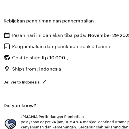
Kebijakan pengiriman dan pengembalian
Pesan hari ini dan akan tiba pada:
November 29-202
Pengembalian dan penukaran tidak diterima
Cost to ship:
Rp
10.000-,
Ships from:
Indonesia
Deliver to Indonesia
Did you know?
JPMANIA Perlindungan Pembelian
pelayanan cepat 24 jam, JPMANIA menjadi destinasi utam
kenyamanan dan kemenangan. Bergabunglah sekarang dan 