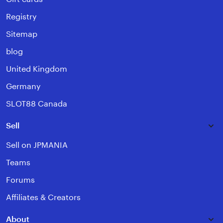
Registry
Sitemap
blog
United Kingdom
Germany
SLOT88 Canada
Sell
Sell on JPMANIA
Teams
Forums
Affiliates & Creators
About