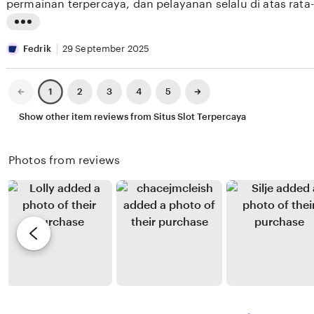
permainan terpercaya, dan pelayanan selalu di atas rata-
J
r
I
e
L
k
v
i
Fedrik
29 September 2025
r
i
s
i
e
t
Previous
Next
2
3
4
5
1
page
page
w
i
Show other item reviews from Situs Slot Terpercaya
b
n
y
g
Photos from reviews
R
r
a
e
h
v
m
i
a
e
d
w
b
y