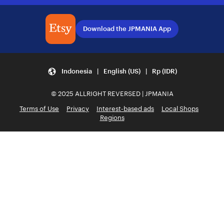
Download the JPMANIA App
Indonesia | English (US) | Rp (IDR)
© 2025 ALLRIGHT REVERSED | JPMANIA
Terms of Use
Privacy
Interest-based ads
Local Shops
Regions