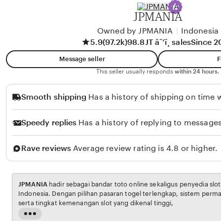
F
e
JPMANIA
d
Owned by JPMANIA
|
Indonesia
r
5.9
(97.2k)
98.8JT â˜‘ï¸ sales
Since 
i
Message seller
F
k
This seller usually responds
within 24 hours.
Smooth shipping
Has a history of shipping on time w
Speedy replies
Has a history of replying to messages
Rave reviews
Average review rating is 4.8 or higher.
JPMANIA
hadir sebagai bandar toto online sekaligus penyedia slot online gacor nomor 1 di
Indonesia. Dengan pilihan pasaran togel terlengkap, sistem perm
serta tingkat kemenangan slot yang dikenal tinggi,
Read