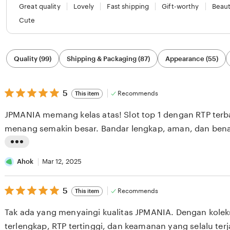
Great quality
Lovely
Fast shipping
Gift-worthy
Beaut
Cute
Filter
Quality (99)
Shipping & Packaging (87)
Appearance (55)
by
category
5
5
Recommends
This item
out
of
JPMANIA memang kelas atas! Slot top 1 dengan RTP terba
5
stars
menang semakin besar. Bandar lengkap, aman, dan bena
L
i
Ahok
Mar 12, 2025
s
5
t
5
Recommends
This item
out
i
of
Tak ada yang menyaingi kualitas JPMANIA. Dengan kolek
5
n
stars
terlengkap, RTP tertinggi, dan keamanan yang selalu te