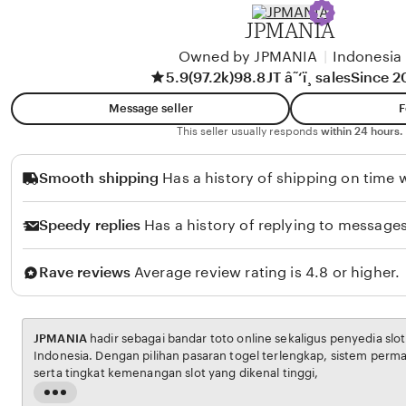
F
e
JPMANIA
d
Owned by JPMANIA
|
Indonesia
r
5.9
(97.2k)
98.8JT â˜‘ï¸ sales
Since 
i
Message seller
F
k
This seller usually responds
within 24 hours.
Smooth shipping
Has a history of shipping on time w
Speedy replies
Has a history of replying to messages
Rave reviews
Average review rating is 4.8 or higher.
JPMANIA
hadir sebagai bandar toto online sekaligus penyedia slot online gacor nomor 1 di
Indonesia. Dengan pilihan pasaran togel terlengkap, sistem perm
serta tingkat kemenangan slot yang dikenal tinggi,
Read