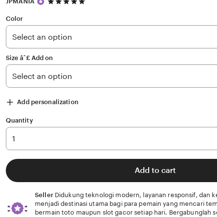
5
JPMANIA
out
of
Color
5
stars
Size âˆ£ Add on
Add personalization
Quantity
Add to cart
Seller
Didukung teknologi modern, layanan responsif, dan 
menjadi destinasi utama bagi para pemain yang mencari te
bermain toto maupun slot gacor setiap hari. Bergabunglah s