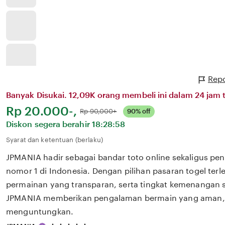
Repo
Banyak Disukai. 12,09K orang membeli ini dalam 24 jam t
Harga:
Rp 20.000-,
Normal:
Rp 90,000+
90% off
Diskon segera berahir
18:28:58
Syarat dan ketentuan (berlaku)
JPMANIA hadir sebagai bandar toto online sekaligus pen
nomor 1 di Indonesia. Dengan pilihan pasaran togel terl
permainan yang transparan, serta tingkat kemenangan sl
JPMANIA memberikan pengalaman bermain yang aman, 
menguntungkan.