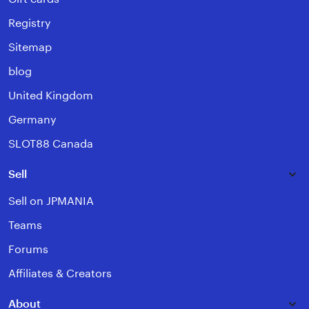
Registry
Sitemap
blog
United Kingdom
Germany
SLOT88 Canada
Sell
Sell on JPMANIA
Teams
Forums
Affiliates & Creators
About