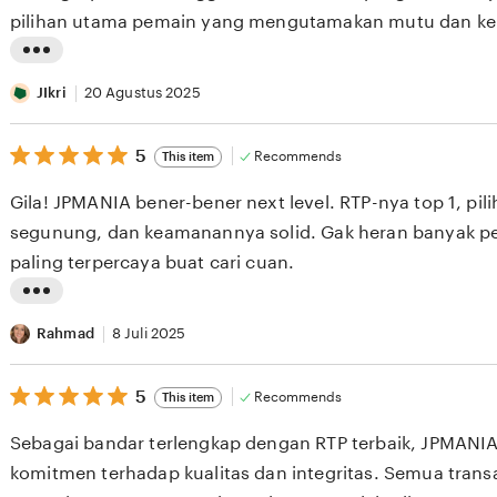
g
pilihan utama pemain yang mengutamakan mutu dan k
r
e
L
v
i
JIkri
20 Agustus 2025
i
s
e
5
t
5
Recommends
This item
out
w
i
of
Gila! JPMANIA bener-bener next level. RTP-nya top 1, pi
5
b
n
stars
segunung, dan keamanannya solid. Gak heran banyak pe
y
g
paling terpercaya buat cari cuan.
A
r
h
e
L
o
v
i
Rahmad
8 Juli 2025
k
i
s
e
5
t
5
Recommends
This item
out
w
i
of
Sebagai bandar terlengkap dengan RTP terbaik, JPMANI
5
b
n
stars
komitmen terhadap kualitas dan integritas. Semua tran
y
g