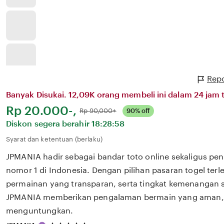
Repo
Banyak Disukai. 12,09K orang membeli ini dalam 24 jam t
Harga:
Rp 20.000-,
Normal:
Rp 90,000+
90% off
Diskon segera berahir
18:28:58
Syarat dan ketentuan (berlaku)
JPMANIA hadir sebagai bandar toto online sekaligus pen
nomor 1 di Indonesia. Dengan pilihan pasaran togel terl
permainan yang transparan, serta tingkat kemenangan sl
JPMANIA memberikan pengalaman bermain yang aman, 
menguntungkan.