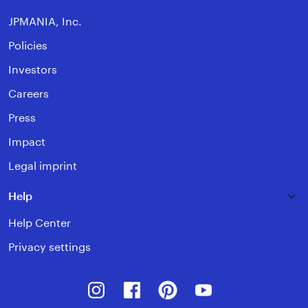
JPMANIA, Inc.
Policies
Investors
Careers
Press
Impact
Legal imprint
Help
Help Center
Privacy settings
Instagram
Facebook
Pinterest
Youtube