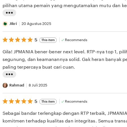
g
pilihan utama pemain yang mengutamakan mutu dan k
r
e
L
v
i
JIkri
20 Agustus 2025
i
s
e
5
t
5
Recommends
This item
out
w
i
of
Gila! JPMANIA bener-bener next level. RTP-nya top 1, pi
5
b
n
stars
segunung, dan keamanannya solid. Gak heran banyak pe
y
g
paling terpercaya buat cari cuan.
A
r
h
e
L
o
v
i
Rahmad
8 Juli 2025
k
i
s
e
5
t
5
Recommends
This item
out
w
i
of
Sebagai bandar terlengkap dengan RTP terbaik, JPMANI
5
b
n
stars
komitmen terhadap kualitas dan integritas. Semua tran
y
g