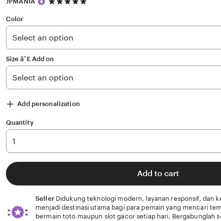
5
JPMANIA
out
of
Color
5
stars
Size âˆ£ Add on
Add personalization
Quantity
Add to cart
Seller
Didukung teknologi modern, layanan responsif, dan 
menjadi destinasi utama bagi para pemain yang mencari te
bermain toto maupun slot gacor setiap hari. Bergabunglah s