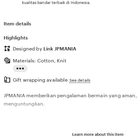
kualitas bandar terbaik di Indonesia.
Item details
Highlights
Designed by
Link JPMANIA
Materials: Cotton, Knit
Read
Gift wrapping available
the
See details
full
JPMANIA memberikan pengalaman bermain yang aman, 
description
menguntungkan.
Learn more about this item