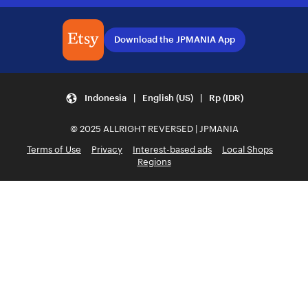
Download the JPMANIA App
Indonesia | English (US) | Rp (IDR)
© 2025 ALLRIGHT REVERSED | JPMANIA
Terms of Use
Privacy
Interest-based ads
Local Shops
Regions