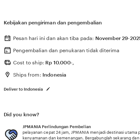
Kebijakan pengiriman dan pengembalian
Pesan hari ini dan akan tiba pada:
November 29-202
Pengembalian dan penukaran tidak diterima
Cost to ship:
Rp
10.000-,
Ships from:
Indonesia
Deliver to Indonesia
Did you know?
JPMANIA Perlindungan Pembelian
pelayanan cepat 24 jam, JPMANIA menjadi destinasi utam
kenyamanan dan kemenangan. Bergabunglah sekarang dan 