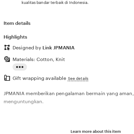
kualitas bandar terbaik di Indonesia.
Item details
Highlights
Designed by
Link JPMANIA
Materials: Cotton, Knit
Read
Gift wrapping available
the
See details
full
JPMANIA memberikan pengalaman bermain yang aman, 
description
menguntungkan.
Learn more about this item