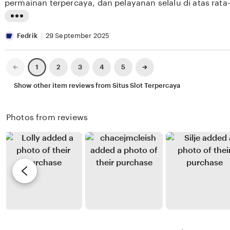
permainan terpercaya, dan pelayanan selalu di atas rata-
J
r
I
e
L
k
v
i
Fedrik
29 September 2025
r
i
s
i
e
t
Previous
Next
2
3
4
5
1
page
page
w
i
Show other item reviews from Situs Slot Terpercaya
b
n
y
g
Photos from reviews
R
r
a
e
h
v
m
i
a
e
d
w
b
y