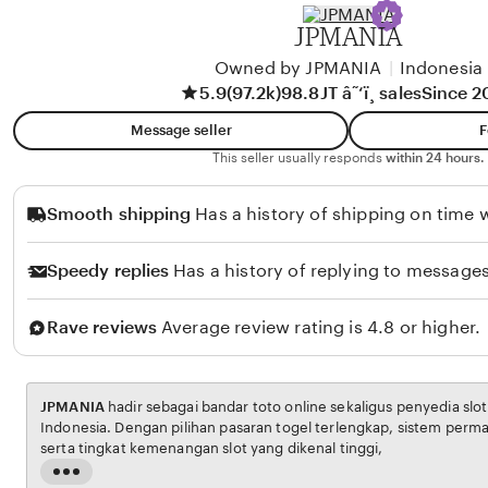
F
e
JPMANIA
d
Owned by JPMANIA
|
Indonesia
r
5.9
(97.2k)
98.8JT â˜‘ï¸ sales
Since 
i
Message seller
F
k
This seller usually responds
within 24 hours.
Smooth shipping
Has a history of shipping on time w
Speedy replies
Has a history of replying to messages
Rave reviews
Average review rating is 4.8 or higher.
JPMANIA
hadir sebagai bandar toto online sekaligus penyedia slot online gacor nomor 1 di
Indonesia. Dengan pilihan pasaran togel terlengkap, sistem perm
serta tingkat kemenangan slot yang dikenal tinggi,
Read