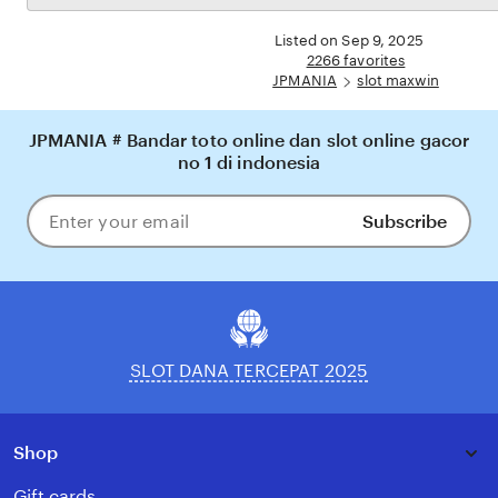
the
full
Listed on Sep 9, 2025
description
2266 favorites
JPMANIA
slot maxwin
JPMANIA # Bandar toto online dan slot online gacor
no 1 di indonesia
Subscribe
Enter
your
email
SLOT DANA TERCEPAT 2025
Shop
Gift cards