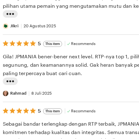
g
pilihan utama pemain yang mengutamakan mutu dan k
r
e
L
v
i
JIkri
20 Agustus 2025
i
s
e
5
t
5
Recommends
This item
out
w
i
of
Gila! JPMANIA bener-bener next level. RTP-nya top 1, pi
5
b
n
stars
segunung, dan keamanannya solid. Gak heran banyak pe
y
g
paling terpercaya buat cari cuan.
A
r
h
e
L
o
v
i
Rahmad
8 Juli 2025
k
i
s
e
5
t
5
Recommends
This item
out
w
i
of
Sebagai bandar terlengkap dengan RTP terbaik, JPMANI
5
b
n
stars
komitmen terhadap kualitas dan integritas. Semua tran
y
g