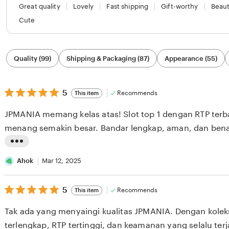
Great quality
Lovely
Fast shipping
Gift-worthy
Beaut
Cute
Filter
Quality (99)
Shipping & Packaging (87)
Appearance (55)
by
category
5
5
Recommends
This item
out
of
JPMANIA memang kelas atas! Slot top 1 dengan RTP terba
5
stars
menang semakin besar. Bandar lengkap, aman, dan bena
L
i
Ahok
Mar 12, 2025
s
5
t
5
Recommends
This item
out
i
of
Tak ada yang menyaingi kualitas JPMANIA. Dengan kolek
5
n
stars
terlengkap, RTP tertinggi, dan keamanan yang selalu te