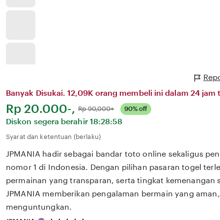
Repo
Banyak Disukai. 12,09K orang membeli ini dalam 24 jam t
Harga:
Rp 20.000-,
Normal:
Rp 90,000+
90% off
Diskon segera berahir
18:28:58
Syarat dan ketentuan (berlaku)
JPMANIA hadir sebagai bandar toto online sekaligus pen
nomor 1 di Indonesia. Dengan pilihan pasaran togel terl
permainan yang transparan, serta tingkat kemenangan sl
JPMANIA memberikan pengalaman bermain yang aman, 
menguntungkan.