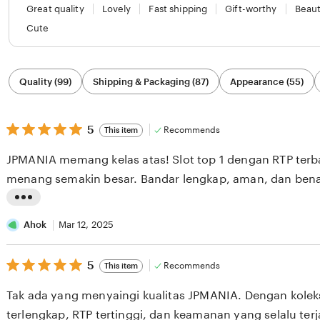
Great quality
Lovely
Fast shipping
Gift-worthy
Beaut
Cute
Filter
Quality (99)
Shipping & Packaging (87)
Appearance (55)
by
category
5
5
Recommends
This item
out
of
JPMANIA memang kelas atas! Slot top 1 dengan RTP terba
5
stars
menang semakin besar. Bandar lengkap, aman, dan bena
L
i
Ahok
Mar 12, 2025
s
5
t
5
Recommends
This item
out
i
of
Tak ada yang menyaingi kualitas JPMANIA. Dengan kolek
5
n
stars
terlengkap, RTP tertinggi, dan keamanan yang selalu te