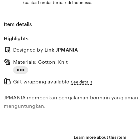
kualitas bandar terbaik di Indonesia.
Item details
Highlights
Designed by
Link JPMANIA
Materials: Cotton, Knit
Read
Gift wrapping available
the
See details
full
JPMANIA memberikan pengalaman bermain yang aman, 
description
menguntungkan.
Learn more about this item