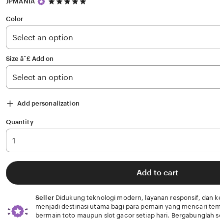
5
JPMANIA
out
of
Color
5
stars
Size âˆ£ Add on
Add personalization
Quantity
Add to cart
Seller
Didukung teknologi modern, layanan responsif, dan 
menjadi destinasi utama bagi para pemain yang mencari te
bermain toto maupun slot gacor setiap hari. Bergabunglah s