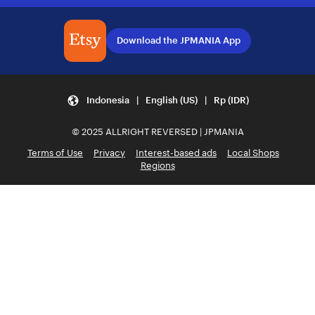
Download the JPMANIA App
Indonesia | English (US) | Rp (IDR)
© 2025 ALLRIGHT REVERSED | JPMANIA
Terms of Use
Privacy
Interest-based ads
Local Shops
Regions