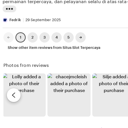
permainan terpercaya, dan pelayanan selalu di atas rata-
J
r
I
e
L
k
v
i
Fedrik
29 September 2025
r
i
s
i
e
t
Previous
Next
2
3
4
5
1
page
page
w
i
Show other item reviews from Situs Slot Terpercaya
b
n
y
g
Photos from reviews
R
r
a
e
h
v
m
i
a
e
d
w
b
y