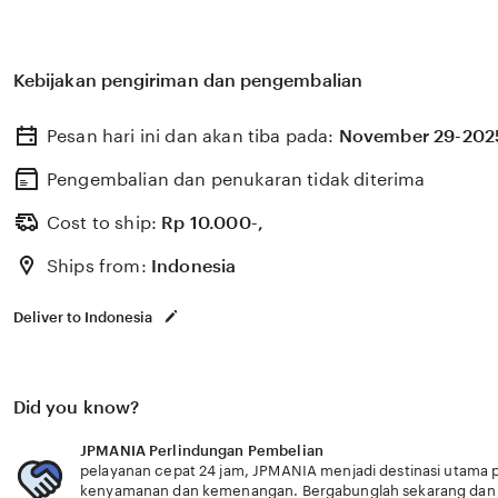
Kebijakan pengiriman dan pengembalian
Pesan hari ini dan akan tiba pada:
November 29-202
Pengembalian dan penukaran tidak diterima
Cost to ship:
Rp
10.000-,
Ships from:
Indonesia
Deliver to Indonesia
Did you know?
JPMANIA Perlindungan Pembelian
pelayanan cepat 24 jam, JPMANIA menjadi destinasi utam
kenyamanan dan kemenangan. Bergabunglah sekarang dan 