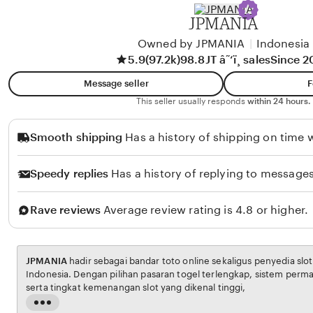
F
e
JPMANIA
d
Owned by JPMANIA
|
Indonesia
r
5.9
(97.2k)
98.8JT â˜‘ï¸ sales
Since 
i
Message seller
F
k
This seller usually responds
within 24 hours.
Smooth shipping
Has a history of shipping on time w
Speedy replies
Has a history of replying to messages
Rave reviews
Average review rating is 4.8 or higher.
JPMANIA
hadir sebagai bandar toto online sekaligus penyedia slot online gacor nomor 1 di
Indonesia. Dengan pilihan pasaran togel terlengkap, sistem perm
serta tingkat kemenangan slot yang dikenal tinggi,
Read