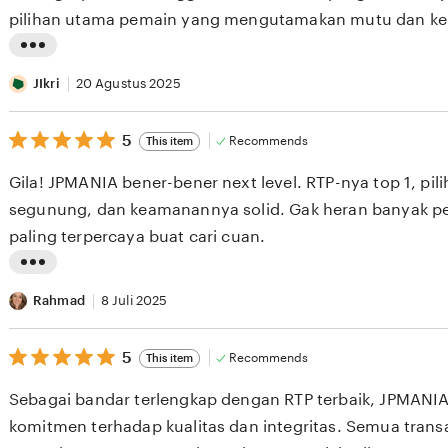
g
pilihan utama pemain yang mengutamakan mutu dan k
r
e
L
v
i
JIkri
20 Agustus 2025
i
s
e
5
t
5
Recommends
This item
out
w
i
of
Gila! JPMANIA bener-bener next level. RTP-nya top 1, pi
5
b
n
stars
segunung, dan keamanannya solid. Gak heran banyak pe
y
g
paling terpercaya buat cari cuan.
A
r
h
e
L
o
v
i
Rahmad
8 Juli 2025
k
i
s
e
5
t
5
Recommends
This item
out
w
i
of
Sebagai bandar terlengkap dengan RTP terbaik, JPMANI
5
b
n
stars
komitmen terhadap kualitas dan integritas. Semua tran
y
g