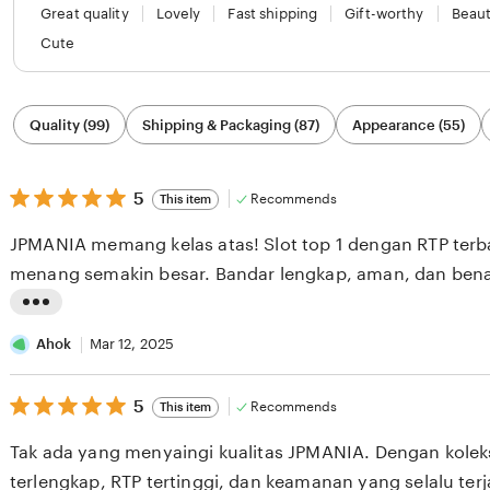
Great quality
Lovely
Fast shipping
Gift-worthy
Beaut
Cute
Filter
Quality (99)
Shipping & Packaging (87)
Appearance (55)
by
category
5
5
Recommends
This item
out
of
JPMANIA memang kelas atas! Slot top 1 dengan RTP terba
5
stars
menang semakin besar. Bandar lengkap, aman, dan bena
L
i
Ahok
Mar 12, 2025
s
5
t
5
Recommends
This item
out
i
of
Tak ada yang menyaingi kualitas JPMANIA. Dengan kolek
5
n
stars
terlengkap, RTP tertinggi, dan keamanan yang selalu te