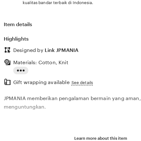
kualitas bandar terbaik di Indonesia.
Item details
Highlights
Designed by
Link JPMANIA
Materials: Cotton, Knit
Read
Gift wrapping available
the
See details
full
JPMANIA memberikan pengalaman bermain yang aman, 
description
menguntungkan.
Learn more about this item