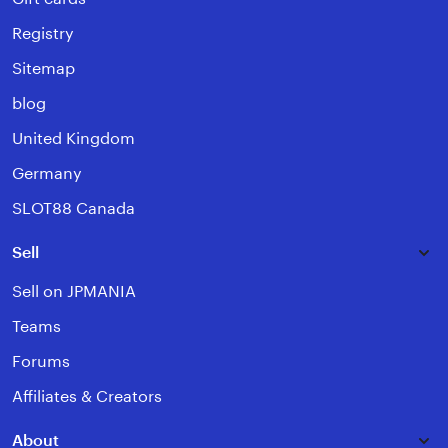
Registry
Sitemap
blog
United Kingdom
Germany
SLOT88 Canada
Sell
Sell on JPMANIA
Teams
Forums
Affiliates & Creators
About