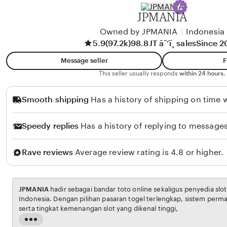
F
e
JPMANIA
d
Owned by JPMANIA
|
Indonesia
r
5.9
(97.2k)
98.8JT â˜‘ï¸ sales
Since 
i
Message seller
F
k
This seller usually responds
within 24 hours.
Smooth shipping
Has a history of shipping on time w
Speedy replies
Has a history of replying to messages
Rave reviews
Average review rating is 4.8 or higher.
JPMANIA
hadir sebagai bandar toto online sekaligus penyedia slot online gacor nomor 1 di
Indonesia. Dengan pilihan pasaran togel terlengkap, sistem perm
serta tingkat kemenangan slot yang dikenal tinggi,
Read