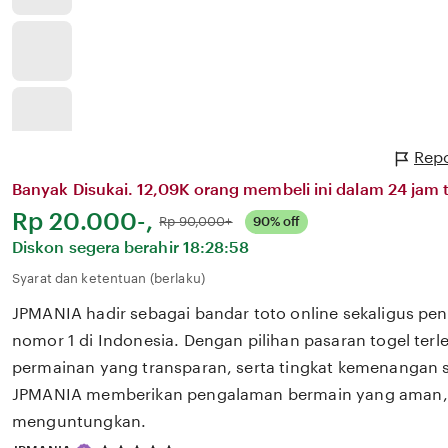
Repo
Banyak Disukai. 12,09K orang membeli ini dalam 24 jam t
Harga:
Rp 20.000-,
Normal:
Rp 90,000+
90% off
Diskon segera berahir
18:28:58
Syarat dan ketentuan (berlaku)
JPMANIA hadir sebagai bandar toto online sekaligus pen
nomor 1 di Indonesia. Dengan pilihan pasaran togel terl
permainan yang transparan, serta tingkat kemenangan sl
JPMANIA memberikan pengalaman bermain yang aman, 
menguntungkan.