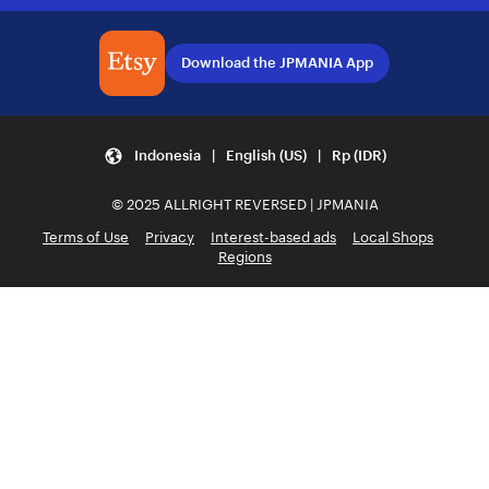
Download the JPMANIA App
Indonesia | English (US) | Rp (IDR)
© 2025 ALLRIGHT REVERSED | JPMANIA
Terms of Use
Privacy
Interest-based ads
Local Shops
Regions