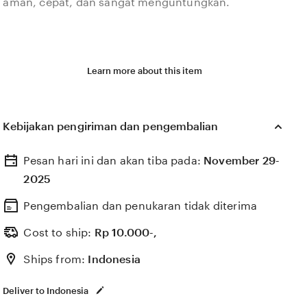
aman, cepat, dan sangat menguntungkan.
Learn more about this item
Kebijakan pengiriman dan pengembalian
Pesan hari ini dan akan tiba pada:
November 29-
2025
Pengembalian dan penukaran tidak diterima
Cost to ship:
Rp
10.000-,
Ships from:
Indonesia
Deliver to Indonesia