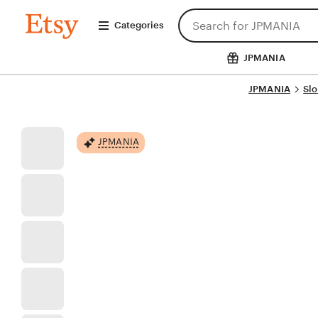
Skip
Search
JPMANIA
to
Categories
for
Content
items
or
JPMANIA
shops
JPMANIA
Slo
JPMANIA