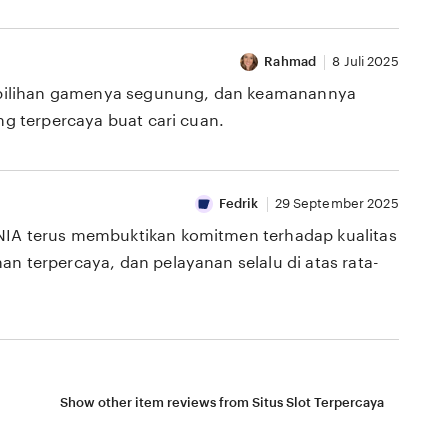
Rahmad
8 Juli 2025
1, pilihan gamenya segunung, dan keamanannya
ng terpercaya buat cari cuan.
Fedrik
29 September 2025
NIA terus membuktikan komitmen terhadap kualitas
n terpercaya, dan pelayanan selalu di atas rata-
Show other item reviews from Situs Slot Terpercaya