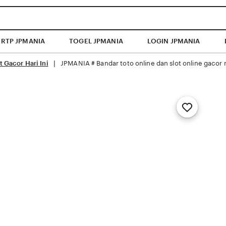
RTP JPMANIA
TOGEL JPMANIA
LOGIN JPMANIA
t Gacor Hari Ini
JPMANIA # Bandar toto online dan slot online gacor n
 | 
Add
to
Favorites