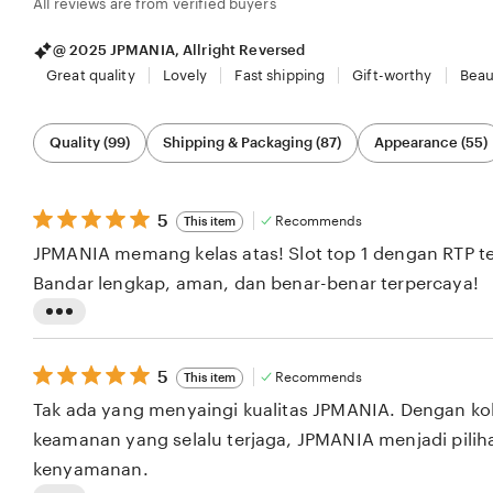
All reviews are from verified buyers
@ 2025 JPMANIA, Allright Reversed
Great quality
Lovely
Fast shipping
Gift-worthy
Beau
Filter
Quality (99)
Shipping & Packaging (87)
Appearance (55)
by
category
5
5
Recommends
This item
out
JPMANIA memang kelas atas! Slot top 1 dengan RTP t
of
5
Bandar lengkap, aman, dan benar-benar terpercaya!
stars
L
i
5
5
Recommends
This item
s
out
Tak ada yang menyaingi kualitas JPMANIA. Dengan kole
of
t
5
keamanan yang selalu terjaga, JPMANIA menjadi pi
i
stars
kenyamanan.
n