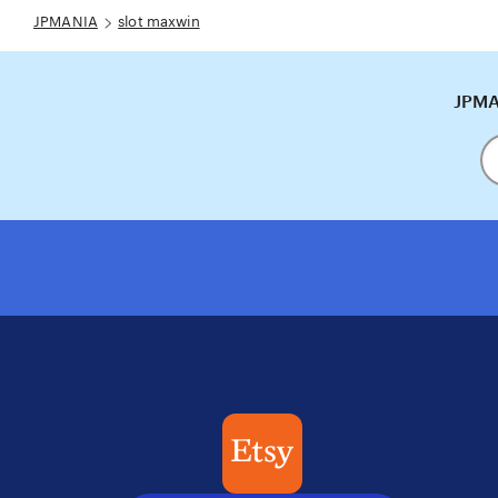
JPMANIA
slot maxwin
JPMAN
En
y
em