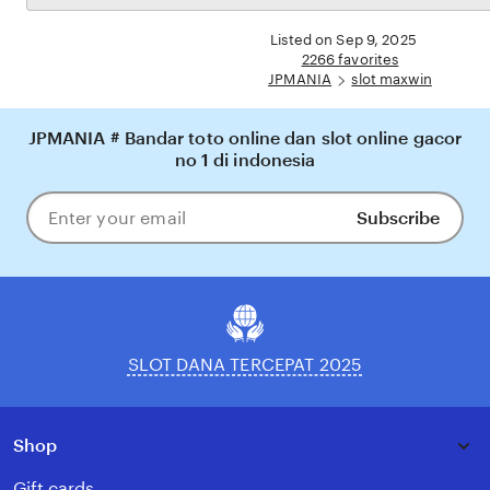
the
full
Listed on Sep 9, 2025
description
2266 favorites
JPMANIA
slot maxwin
JPMANIA # Bandar toto online dan slot online gacor
no 1 di indonesia
Subscribe
Enter
your
email
SLOT DANA TERCEPAT 2025
Shop
Gift cards