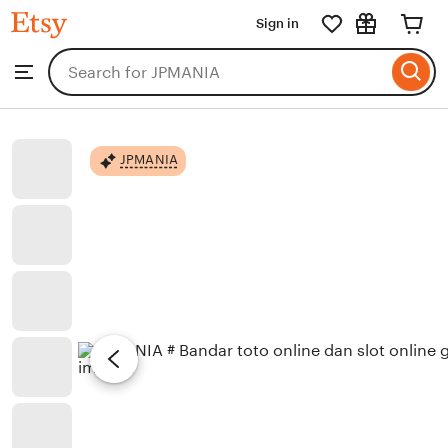
JPMANIA
Sign in
Skip
to
Search
Browse
ontent
for
items
or
shops
JPMANIA