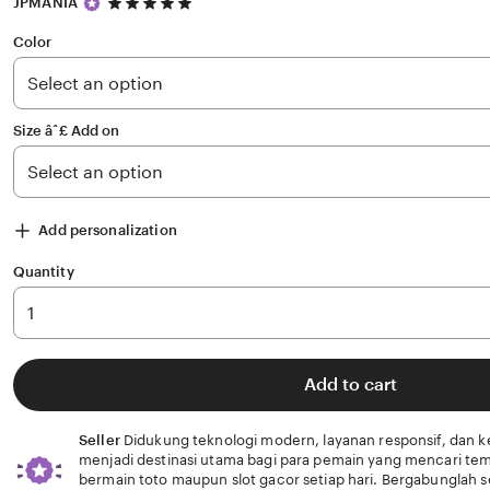
5
JPMANIA
out
of
Color
5
stars
Size âˆ£ Add on
Add personalization
Quantity
Add to cart
Seller
Didukung teknologi modern, layanan responsif, dan 
menjadi destinasi utama bagi para pemain yang mencari te
bermain toto maupun slot gacor setiap hari. Bergabunglah s