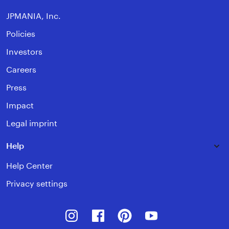
JPMANIA, Inc.
Policies
Investors
Careers
Press
Impact
Legal imprint
Help
Help Center
Privacy settings
Instagram
Facebook
Pinterest
Youtube