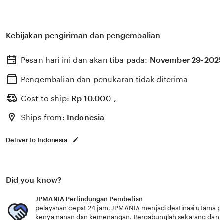
Kebijakan pengiriman dan pengembalian
Pesan hari ini dan akan tiba pada:
November 29-202
Pengembalian dan penukaran tidak diterima
Cost to ship:
Rp
10.000-,
Ships from:
Indonesia
Deliver to Indonesia
Did you know?
JPMANIA Perlindungan Pembelian
pelayanan cepat 24 jam, JPMANIA menjadi destinasi utam
kenyamanan dan kemenangan. Bergabunglah sekarang dan 