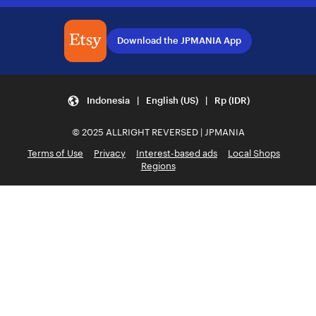
Download the JPMANIA App
Indonesia | English (US) | Rp (IDR)
© 2025 ALLRIGHT REVERSED | JPMANIA
Terms of Use
Privacy
Interest-based ads
Local Shops
Regions