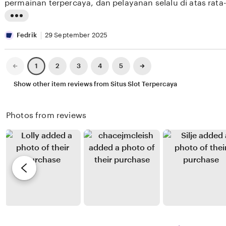
permainan terpercaya, dan pelayanan selalu di atas rata-
J
r
I
e
L
k
v
i
Fedrik
29 September 2025
r
i
s
i
e
t
Previous
Next
2
3
4
5
1
page
page
w
i
Show other item reviews from Situs Slot Terpercaya
b
n
y
g
Photos from reviews
R
r
a
e
h
v
m
i
a
e
d
w
b
y