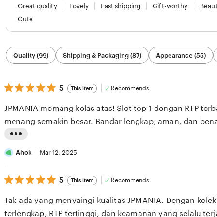
Great quality
Lovely
Fast shipping
Gift-worthy
Beaut
Cute
Filter
Quality (99)
Shipping & Packaging (87)
Appearance (55)
by
category
5
5
Recommends
This item
out
of
JPMANIA memang kelas atas! Slot top 1 dengan RTP terba
5
stars
menang semakin besar. Bandar lengkap, aman, dan bena
L
i
Ahok
Mar 12, 2025
s
5
t
5
Recommends
This item
out
i
of
Tak ada yang menyaingi kualitas JPMANIA. Dengan kolek
5
n
stars
terlengkap, RTP tertinggi, dan keamanan yang selalu te