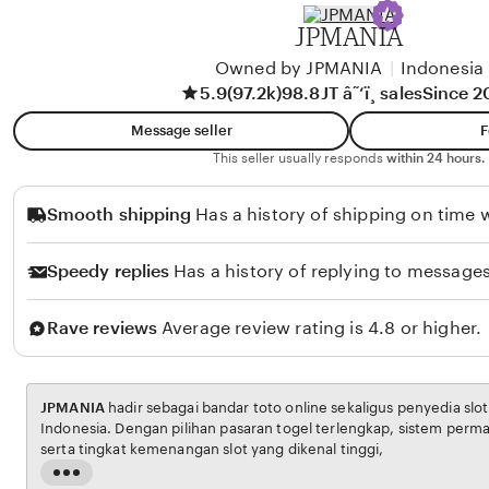
F
e
JPMANIA
d
Owned by JPMANIA
|
Indonesia
r
5.9
(97.2k)
98.8JT â˜‘ï¸ sales
Since 
i
Message seller
F
k
This seller usually responds
within 24 hours.
Smooth shipping
Has a history of shipping on time w
Speedy replies
Has a history of replying to messages
Rave reviews
Average review rating is 4.8 or higher.
JPMANIA
hadir sebagai bandar toto online sekaligus penyedia slot online gacor nomor 1 di
Indonesia. Dengan pilihan pasaran togel terlengkap, sistem perm
serta tingkat kemenangan slot yang dikenal tinggi,
Read