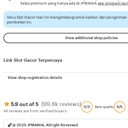
kelas premium yang hanya ada di JPMANIA
see program ter
Situs Slot Gacor Hari Ini mengimbangi emisi karbon dari pengirim
pembelian ini.
View additional shop policies
Link Slot Gacor Terpercaya
View shop registration details
(99.8k reviews)
5.9 out of 5
5/5
5/5
Item quality
All reviews are from verified buyers
@ 2025 JPMANIA, Allright Reversed