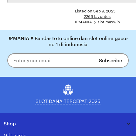
the
full
Listed on Sep 9, 2025
description
2266 favorites
JPMANIA
slot maxwin
JPMANIA # Bandar toto online dan slot online gacor
no 1 di indonesia
Subscribe
Enter
your
email
SLOT DANA TERCEPAT 2025
Shop
Gift cards