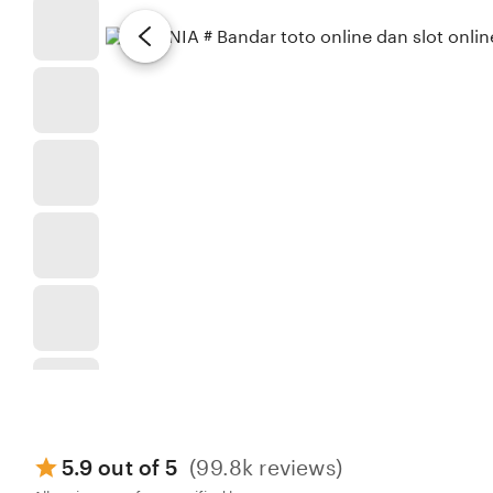
5.9 out of 5
(99.8k reviews)