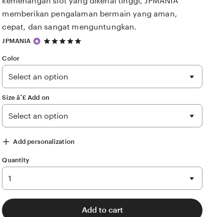
kemenangan slot yang dikenal tinggi, JPMANIA
memberikan pengalaman bermain yang aman,
cepat, dan sangat menguntungkan.
5
JPMANIA
out
of
Color
5
stars
Size âˆ£ Add on
Add personalization
Quantity
Add to cart