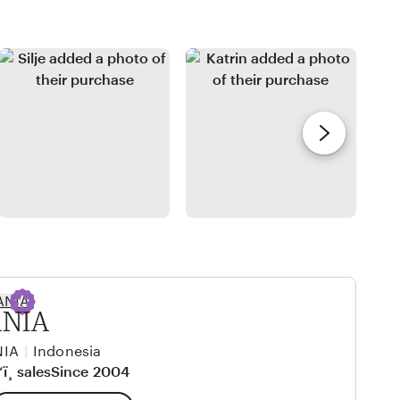
NIA
NIA
|
Indonesia
ï¸ sales
Since 2004