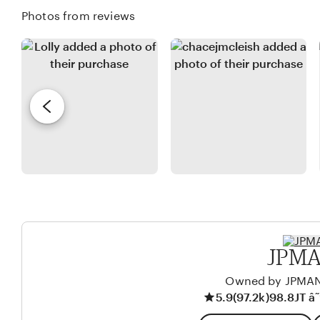
e
n
Photos from reviews
k
w
g
r
b
r
i
y
e
R
v
a
i
h
e
m
w
a
b
d
y
F
e
d
JPMA
r
i
Owned by JPMA
5.9
(97.2k)
98.8JT â˜‘
k