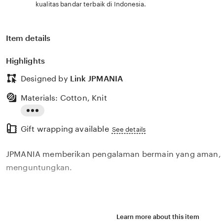
kualitas bandar terbaik di Indonesia.
Item details
Highlights
Designed by
Link JPMANIA
Materials: Cotton, Knit
Read
Gift wrapping available
the
See details
full
JPMANIA memberikan pengalaman bermain yang aman, 
description
menguntungkan.
Learn more about this item