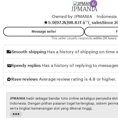
F
e
JPMANIA
d
Owned by JPMANIA
|
Indonesia
r
5.9
(97.2k)
98.8JT â˜‘ï¸ sales
Since 
i
Message seller
F
k
This seller usually responds
within 24 hours.
Smooth shipping
Has a history of shipping on time w
Speedy replies
Has a history of replying to messages
Rave reviews
Average review rating is 4.8 or higher.
JPMANIA
hadir sebagai bandar toto online sekaligus penyedia slot online gacor nomor 1 di
Indonesia. Dengan pilihan pasaran togel terlengkap, sistem perm
serta tingkat kemenangan slot yang dikenal tinggi,
Read