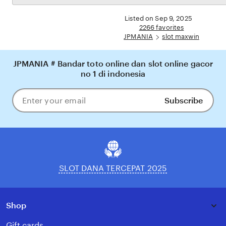
the
full
Listed on Sep 9, 2025
description
2266 favorites
JPMANIA
slot maxwin
JPMANIA # Bandar toto online dan slot online gacor
no 1 di indonesia
Subscribe
Enter
your
email
SLOT DANA TERCEPAT 2025
Shop
Gift cards