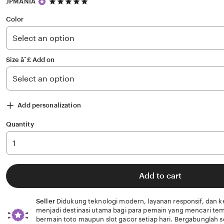
5
JPMANIA
out
of
Color
5
stars
Size âˆ£ Add on
Add personalization
Quantity
Add to cart
Seller
Didukung teknologi modern, layanan responsif, dan 
menjadi destinasi utama bagi para pemain yang mencari te
bermain toto maupun slot gacor setiap hari. Bergabunglah s