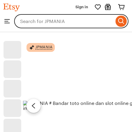
JPMANIA
Sign in
Skip
to
Search
Browse
ontent
for
items
or
shops
JPMANIA