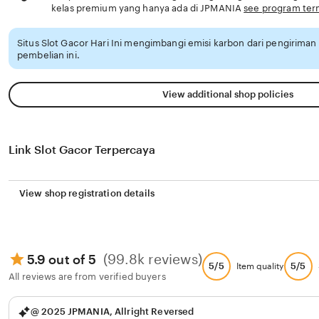
kelas premium yang hanya ada di JPMANIA
see program ter
Situs Slot Gacor Hari Ini mengimbangi emisi karbon dari pengirim
pembelian ini.
View additional shop policies
Link Slot Gacor Terpercaya
View shop registration details
(99.8k reviews)
5.9 out of 5
5/5
5/5
Item quality
All reviews are from verified buyers
@ 2025 JPMANIA, Allright Reversed