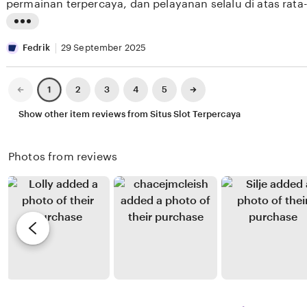
permainan terpercaya, dan pelayanan selalu di atas rata-
J
r
I
e
L
k
v
i
Fedrik
29 September 2025
r
i
s
i
e
t
Previous
Next
2
3
4
5
1
page
page
w
i
Show other item reviews from Situs Slot Terpercaya
b
n
y
g
Photos from reviews
R
r
a
e
h
v
m
i
a
e
d
w
b
y