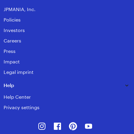
JPMANIA, Inc.
Policies
Investors
Careers
Press
Impact
Legal imprint
Help
Help Center
Privacy settings
Instagram
Facebook
Pinterest
Youtube