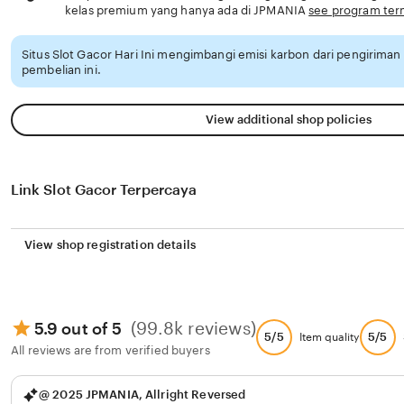
kelas premium yang hanya ada di JPMANIA
see program ter
Situs Slot Gacor Hari Ini mengimbangi emisi karbon dari pengirim
pembelian ini.
View additional shop policies
Link Slot Gacor Terpercaya
View shop registration details
(99.8k reviews)
5.9 out of 5
5/5
5/5
Item quality
All reviews are from verified buyers
@ 2025 JPMANIA, Allright Reversed