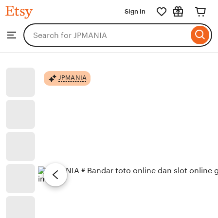
JPMANIA
Sign in
Skip
to
Search
Browse
ontent
for
items
or
shops
JPMANIA