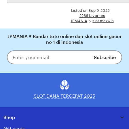
the
full
Listed on Sep 9, 2025
description
2266 favorites
JPMANIA
slot maxwin
JPMANIA # Bandar toto online dan slot online gacor
no 1 di indonesia
Subscribe
Enter
your
email
SLOT DANA TERCEPAT 2025
Shop
Gift cards