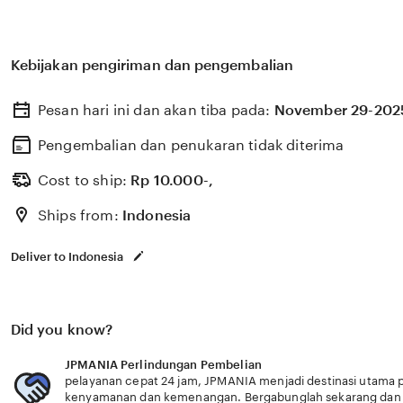
Kebijakan pengiriman dan pengembalian
Pesan hari ini dan akan tiba pada:
November 29-202
Pengembalian dan penukaran tidak diterima
Cost to ship:
Rp
10.000-,
Ships from:
Indonesia
Deliver to Indonesia
Did you know?
JPMANIA Perlindungan Pembelian
pelayanan cepat 24 jam, JPMANIA menjadi destinasi utam
kenyamanan dan kemenangan. Bergabunglah sekarang dan 