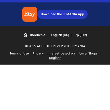
Download the JPMANIA App
Indonesia | English (US) | Rp (IDR)
© 2025 ALLRIGHT REVERSED | JPMANIA
Terms of Use
Privacy
Interest-based ads
Local Shops
Regions