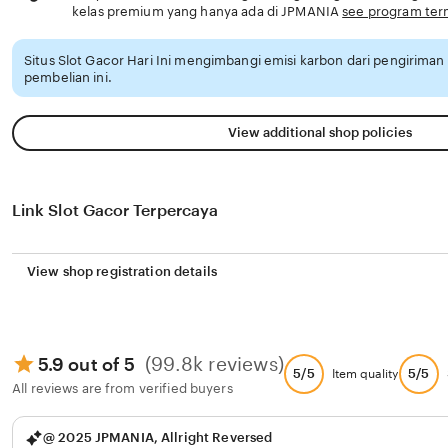
kelas premium yang hanya ada di JPMANIA
see program ter
Situs Slot Gacor Hari Ini mengimbangi emisi karbon dari pengirim
pembelian ini.
View additional shop policies
Link Slot Gacor Terpercaya
View shop registration details
(99.8k reviews)
5.9 out of 5
5/5
5/5
Item quality
All reviews are from verified buyers
@ 2025 JPMANIA, Allright Reversed