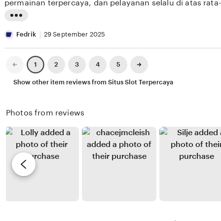
permainan terpercaya, dan pelayanan selalu di atas rata-
J
r
I
e
L
k
v
i
Fedrik
29 September 2025
r
i
s
i
e
t
Previous
Next
2
3
4
5
1
page
page
w
i
Show other item reviews from Situs Slot Terpercaya
b
n
y
g
Photos from reviews
R
r
a
e
h
v
m
i
a
e
d
w
b
y