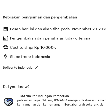
Kebijakan pengiriman dan pengembalian
Pesan hari ini dan akan tiba pada:
November 29-202
Pengembalian dan penukaran tidak diterima
Cost to ship:
Rp
10.000-,
Ships from:
Indonesia
Deliver to Indonesia
Did you know?
JPMANIA Perlindungan Pembelian
pelayanan cepat 24 jam, JPMANIA menjadi destinasi utam
kenyamanan dan kemenangan. Bergabunglah sekarang dan 