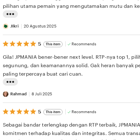
g
pilihan utama pemain yang mengutamakan mutu dan k
r
e
L
v
i
JIkri
20 Agustus 2025
i
s
e
5
t
5
Recommends
This item
out
w
i
of
Gila! JPMANIA bener-bener next level. RTP-nya top 1, pi
5
b
n
stars
segunung, dan keamanannya solid. Gak heran banyak pe
y
g
paling terpercaya buat cari cuan.
A
r
h
e
L
o
v
i
Rahmad
8 Juli 2025
k
i
s
e
5
t
5
Recommends
This item
out
w
i
of
Sebagai bandar terlengkap dengan RTP terbaik, JPMANI
5
b
n
stars
komitmen terhadap kualitas dan integritas. Semua tran
y
g