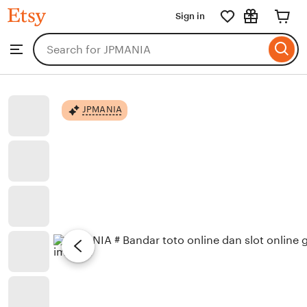
JPMANIA
Sign in
Skip
to
Search
Browse
ontent
for
items
or
shops
JPMANIA