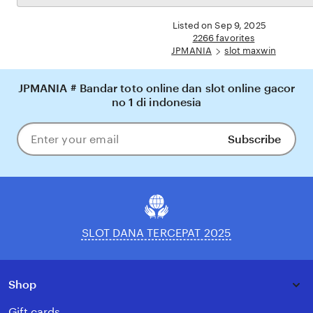
the
full
Listed on Sep 9, 2025
description
2266 favorites
JPMANIA
slot maxwin
JPMANIA # Bandar toto online dan slot online gacor
no 1 di indonesia
Subscribe
Enter
your
email
SLOT DANA TERCEPAT 2025
Shop
Gift cards