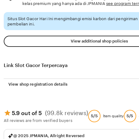
kelas premium yang hanya ada di JPMANIA
see program ter
Situs Slot Gacor Hari Ini mengimbangi emisi karbon dari pengirim
pembelian ini.
View additional shop policies
Link Slot Gacor Terpercaya
View shop registration details
(99.8k reviews)
5.9 out of 5
5/5
5/5
Item quality
All reviews are from verified buyers
@ 2025 JPMANIA, Allright Reversed