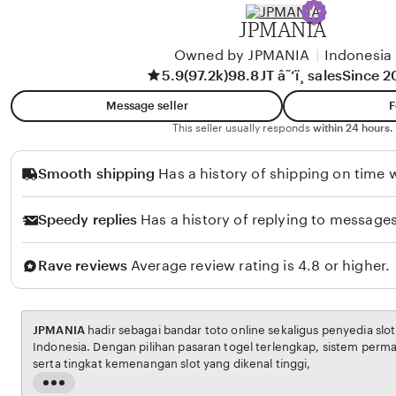
F
e
JPMANIA
d
Owned by JPMANIA
|
Indonesia
r
5.9
(97.2k)
98.8JT â˜‘ï¸ sales
Since 
i
Message seller
F
k
This seller usually responds
within 24 hours.
Smooth shipping
Has a history of shipping on time w
Speedy replies
Has a history of replying to messages
Rave reviews
Average review rating is 4.8 or higher.
JPMANIA
hadir sebagai bandar toto online sekaligus penyedia slot online gacor nomor 1 di
Indonesia. Dengan pilihan pasaran togel terlengkap, sistem perm
serta tingkat kemenangan slot yang dikenal tinggi,
Read