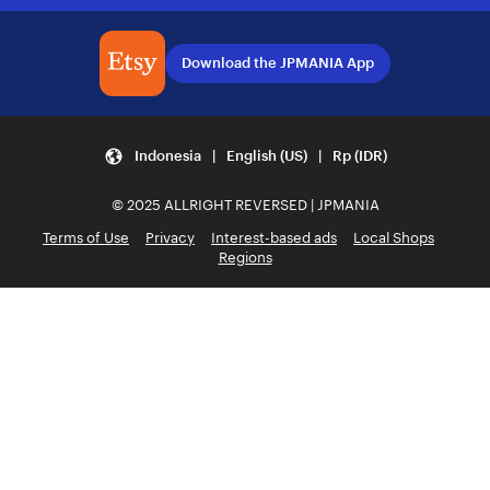
Download the JPMANIA App
Indonesia | English (US) | Rp (IDR)
© 2025 ALLRIGHT REVERSED | JPMANIA
Terms of Use
Privacy
Interest-based ads
Local Shops
Regions