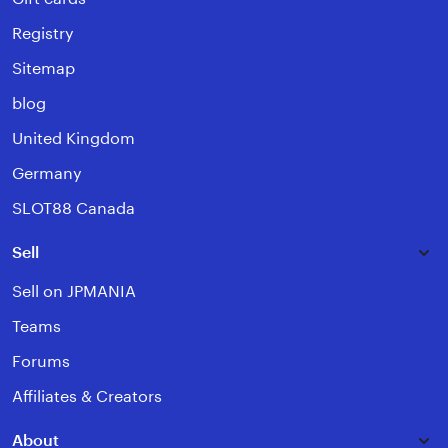
Registry
Sitemap
blog
United Kingdom
Germany
SLOT88 Canada
Sell
Sell on JPMANIA
Teams
Forums
Affiliates & Creators
About