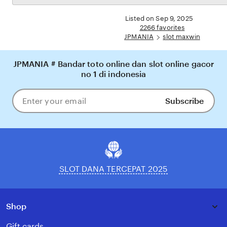
the
full
Listed on Sep 9, 2025
description
2266 favorites
JPMANIA
slot maxwin
JPMANIA # Bandar toto online dan slot online gacor
no 1 di indonesia
Subscribe
Enter
your
email
SLOT DANA TERCEPAT 2025
Shop
Gift cards