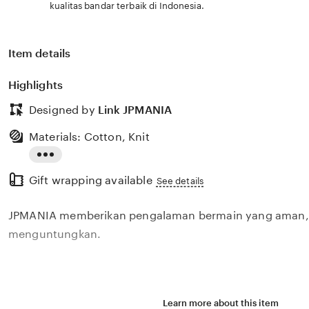
kualitas bandar terbaik di Indonesia.
Item details
Highlights
Designed by
Link JPMANIA
Materials: Cotton, Knit
Read
Gift wrapping available
the
See details
full
JPMANIA memberikan pengalaman bermain yang aman, 
description
menguntungkan.
Learn more about this item