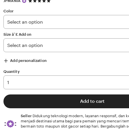
5
JPMANIA
out
of
Color
5
stars
Size âˆ£ Add on
Add personalization
Quantity
Add to cart
Seller
Didukung teknologi modern, layanan responsif, dan 
menjadi destinasi utama bagi para pemain yang mencari te
bermain toto maupun slot gacor setiap hari. Bergabunglah s