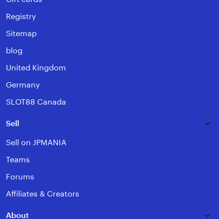
Registry
Sitemap
blog
United Kingdom
Germany
SLOT88 Canada
Sell
Sell on JPMANIA
Teams
Forums
Affiliates & Creators
About