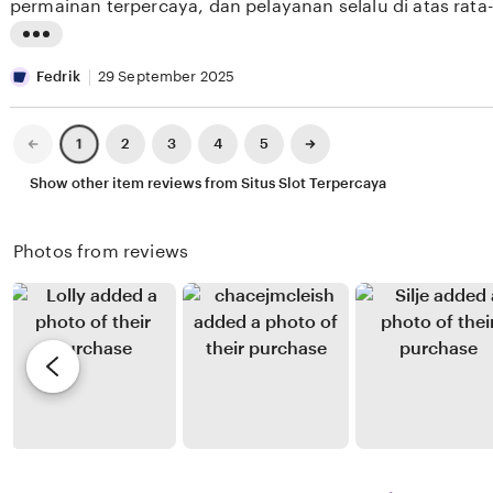
permainan terpercaya, dan pelayanan selalu di atas rata-
J
r
I
e
L
k
v
i
Fedrik
29 September 2025
r
i
s
i
e
t
Previous
Next
2
3
4
5
1
page
page
w
i
Show other item reviews from Situs Slot Terpercaya
b
n
y
g
Photos from reviews
R
r
a
e
h
v
m
i
a
e
d
w
b
y