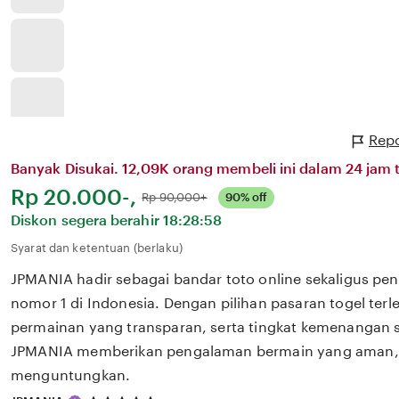
Repo
Banyak Disukai. 12,09K orang membeli ini dalam 24 jam t
Harga:
Rp 20.000-,
Normal:
Rp 90,000+
90% off
Diskon segera berahir
18:28:58
Syarat dan ketentuan (berlaku)
JPMANIA hadir sebagai bandar toto online sekaligus pen
nomor 1 di Indonesia. Dengan pilihan pasaran togel terl
permainan yang transparan, serta tingkat kemenangan sl
JPMANIA memberikan pengalaman bermain yang aman, 
menguntungkan.