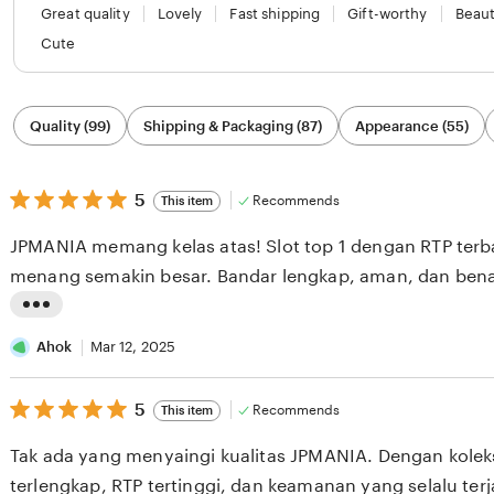
Great quality
Lovely
Fast shipping
Gift-worthy
Beaut
Cute
Filter
Quality (99)
Shipping & Packaging (87)
Appearance (55)
by
category
5
5
Recommends
This item
out
of
JPMANIA memang kelas atas! Slot top 1 dengan RTP terba
5
stars
menang semakin besar. Bandar lengkap, aman, dan bena
L
i
Ahok
Mar 12, 2025
s
5
t
5
Recommends
This item
out
i
of
Tak ada yang menyaingi kualitas JPMANIA. Dengan kolek
5
n
stars
terlengkap, RTP tertinggi, dan keamanan yang selalu te