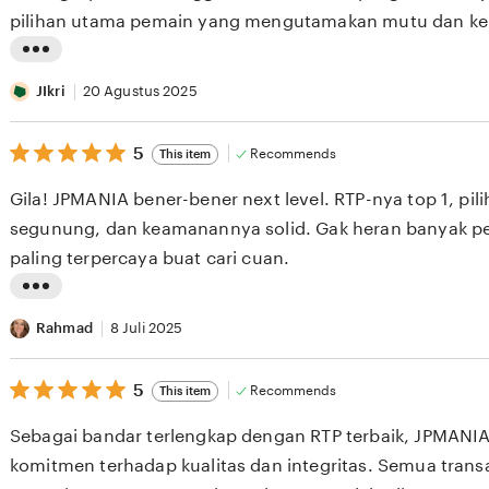
g
pilihan utama pemain yang mengutamakan mutu dan k
r
e
L
v
i
JIkri
20 Agustus 2025
i
s
e
5
t
5
Recommends
This item
out
w
i
of
Gila! JPMANIA bener-bener next level. RTP-nya top 1, pi
5
b
n
stars
segunung, dan keamanannya solid. Gak heran banyak pe
y
g
paling terpercaya buat cari cuan.
A
r
h
e
L
o
v
i
Rahmad
8 Juli 2025
k
i
s
e
5
t
5
Recommends
This item
out
w
i
of
Sebagai bandar terlengkap dengan RTP terbaik, JPMANI
5
b
n
stars
komitmen terhadap kualitas dan integritas. Semua tran
y
g