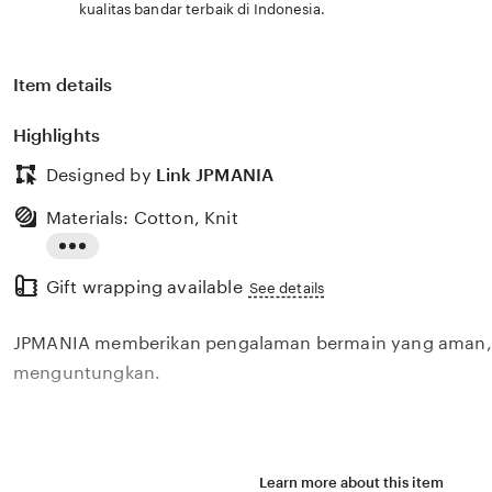
kualitas bandar terbaik di Indonesia.
Item details
Highlights
Designed by
Link JPMANIA
Materials: Cotton, Knit
Read
Gift wrapping available
the
See details
full
JPMANIA memberikan pengalaman bermain yang aman, 
description
menguntungkan.
Learn more about this item