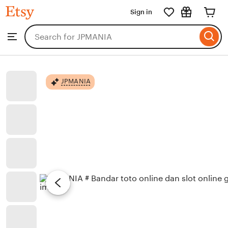
JPMANIA
Sign in
Skip
to
Search
Browse
ontent
for
items
or
shops
JPMANIA