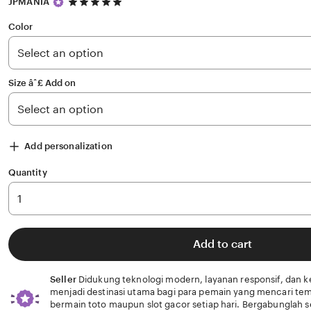
5
JPMANIA
out
of
Color
5
stars
Size âˆ£ Add on
Add personalization
Quantity
Add to cart
Seller
Didukung teknologi modern, layanan responsif, dan 
menjadi destinasi utama bagi para pemain yang mencari te
bermain toto maupun slot gacor setiap hari. Bergabunglah s