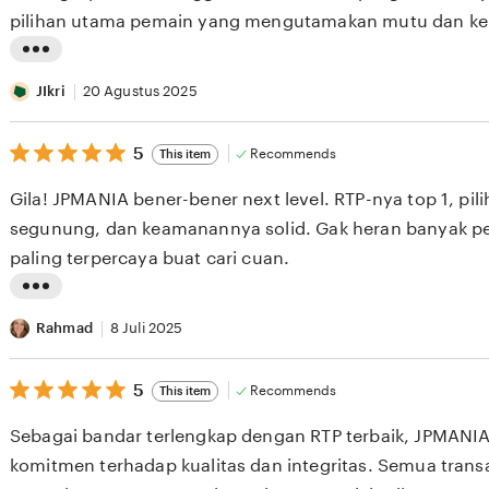
g
pilihan utama pemain yang mengutamakan mutu dan k
r
e
L
v
i
JIkri
20 Agustus 2025
i
s
e
5
t
5
Recommends
This item
out
w
i
of
Gila! JPMANIA bener-bener next level. RTP-nya top 1, pi
5
b
n
stars
segunung, dan keamanannya solid. Gak heran banyak pe
y
g
paling terpercaya buat cari cuan.
A
r
h
e
L
o
v
i
Rahmad
8 Juli 2025
k
i
s
e
5
t
5
Recommends
This item
out
w
i
of
Sebagai bandar terlengkap dengan RTP terbaik, JPMANI
5
b
n
stars
komitmen terhadap kualitas dan integritas. Semua tran
y
g