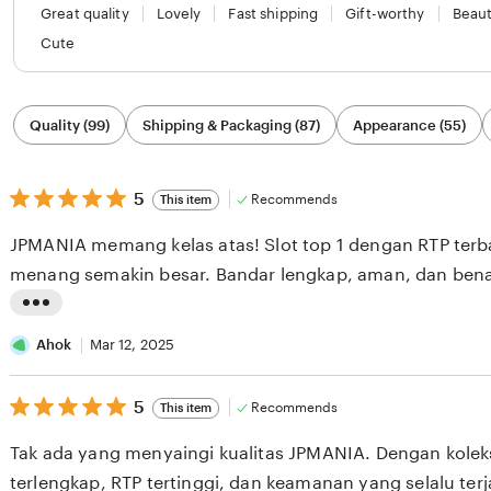
Great quality
Lovely
Fast shipping
Gift-worthy
Beaut
Cute
Filter
Quality (99)
Shipping & Packaging (87)
Appearance (55)
by
category
5
5
Recommends
This item
out
of
JPMANIA memang kelas atas! Slot top 1 dengan RTP terba
5
stars
menang semakin besar. Bandar lengkap, aman, dan bena
L
i
Ahok
Mar 12, 2025
s
5
t
5
Recommends
This item
out
i
of
Tak ada yang menyaingi kualitas JPMANIA. Dengan kolek
5
n
stars
terlengkap, RTP tertinggi, dan keamanan yang selalu te