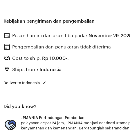
Kebijakan pengiriman dan pengembalian
Pesan hari ini dan akan tiba pada:
November 29-202
Pengembalian dan penukaran tidak diterima
Cost to ship:
Rp
10.000-,
Ships from:
Indonesia
Deliver to Indonesia
Did you know?
JPMANIA Perlindungan Pembelian
pelayanan cepat 24 jam, JPMANIA menjadi destinasi utam
kenyamanan dan kemenangan. Bergabunglah sekarang dan 