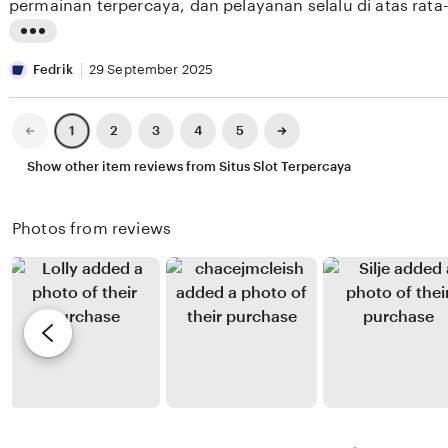
permainan terpercaya, dan pelayanan selalu di atas rata-
J
r
I
e
L
k
v
i
Fedrik
29 September 2025
r
i
s
i
e
t
Previous
Next
2
3
4
5
1
page
page
w
i
Show other item reviews from Situs Slot Terpercaya
b
n
y
g
Photos from reviews
R
r
a
e
h
v
m
i
a
e
d
w
b
y