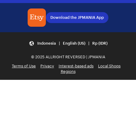
Download the JPMANIA App
Indonesia | English (US) | Rp (IDR)
© 2025 ALLRIGHT REVERSED | JPMANIA
Terms of Use
Privacy
Interest-based ads
Local Shops
Regions