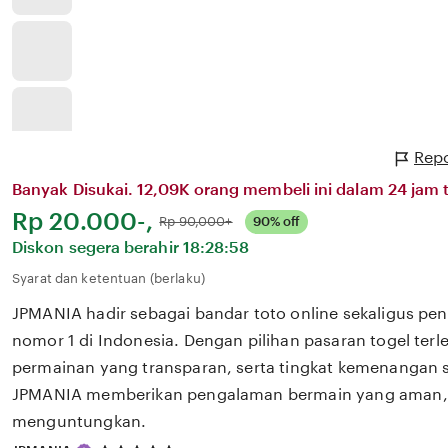
Repo
Banyak Disukai. 12,09K orang membeli ini dalam 24 jam t
Harga:
Rp 20.000-,
Normal:
Rp 90,000+
90% off
Diskon segera berahir
18:28:58
Syarat dan ketentuan (berlaku)
JPMANIA hadir sebagai bandar toto online sekaligus pen
nomor 1 di Indonesia. Dengan pilihan pasaran togel terl
permainan yang transparan, serta tingkat kemenangan sl
JPMANIA memberikan pengalaman bermain yang aman, 
menguntungkan.