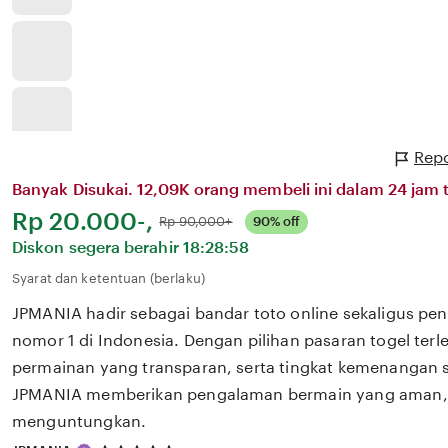
Repo
Banyak Disukai. 12,09K orang membeli ini dalam 24 jam t
Harga:
Rp 20.000-,
Normal:
Rp 90,000+
90% off
Diskon segera berahir
18:28:58
Syarat dan ketentuan (berlaku)
JPMANIA hadir sebagai bandar toto online sekaligus pen
nomor 1 di Indonesia. Dengan pilihan pasaran togel terl
permainan yang transparan, serta tingkat kemenangan sl
JPMANIA memberikan pengalaman bermain yang aman, 
menguntungkan.