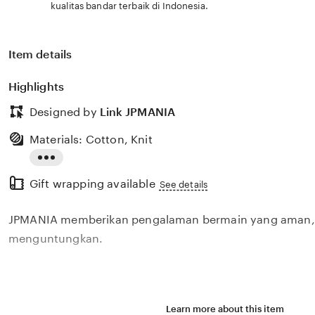
kualitas bandar terbaik di Indonesia.
Item details
Highlights
Designed by
Link JPMANIA
Materials: Cotton, Knit
Read
Gift wrapping available
the
See details
full
JPMANIA memberikan pengalaman bermain yang aman, 
description
menguntungkan.
Learn more about this item