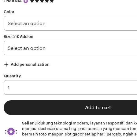
5
JPMANIA
out
of
Color
5
stars
Size âˆ£ Add on
Add personalization
Quantity
Add to cart
Seller
Didukung teknologi modern, layanan responsif, dan 
menjadi destinasi utama bagi para pemain yang mencari te
bermain toto maupun slot gacor setiap hari. Bergabunglah s