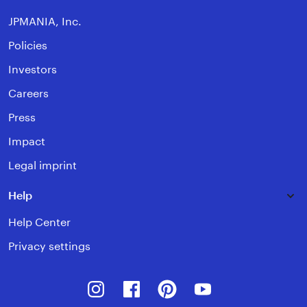
JPMANIA, Inc.
Policies
Investors
Careers
Press
Impact
Legal imprint
Help
Help Center
Privacy settings
Instagram
Facebook
Pinterest
Youtube