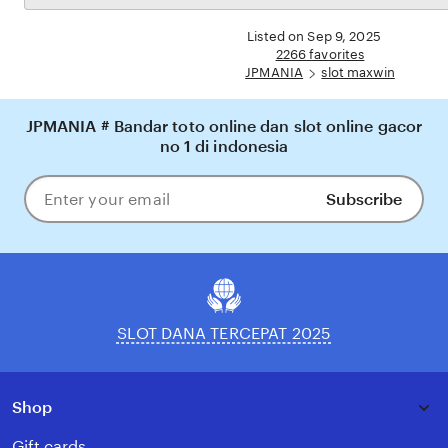
the
full
Listed on Sep 9, 2025
description
2266 favorites
JPMANIA
slot maxwin
JPMANIA # Bandar toto online dan slot online gacor
no 1 di indonesia
Subscribe
Enter
your
email
SLOT DANA TERCEPAT 2025
Shop
Gift cards