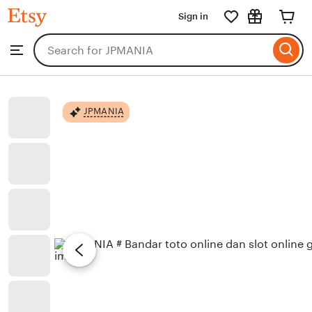
JPMANIA
Sign in
Skip
to
Search
Browse
ontent
for
items
or
shops
JPMANIA