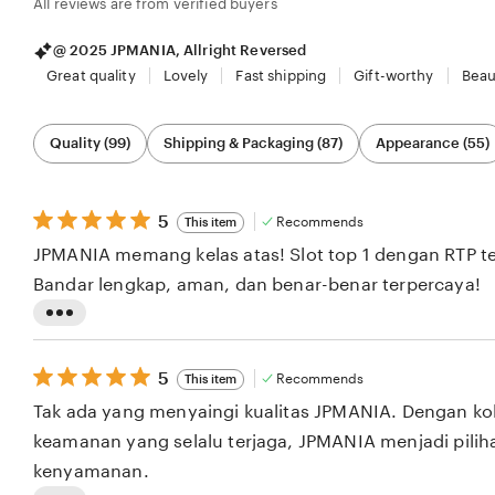
All reviews are from verified buyers
@ 2025 JPMANIA, Allright Reversed
Great quality
Lovely
Fast shipping
Gift-worthy
Beau
Filter
Quality (99)
Shipping & Packaging (87)
Appearance (55)
by
category
5
5
Recommends
This item
out
JPMANIA memang kelas atas! Slot top 1 dengan RTP t
of
5
Bandar lengkap, aman, dan benar-benar terpercaya!
stars
L
i
5
5
Recommends
This item
s
out
Tak ada yang menyaingi kualitas JPMANIA. Dengan kole
of
t
5
keamanan yang selalu terjaga, JPMANIA menjadi pi
i
stars
kenyamanan.
n