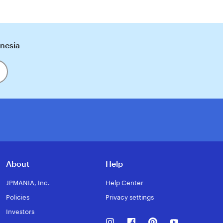
onesia
About
Help
JPMANIA, Inc.
Help Center
Policies
Privacy settings
Investors
Instagram
Facebook
Pinterest
Youtube