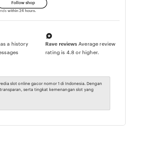
Follow shop
ponds
within 24 hours.
as a history
Rave reviews
Average review
messages
rating is 4.8 or higher.
 transparan, serta tingkat kemenangan slot yang