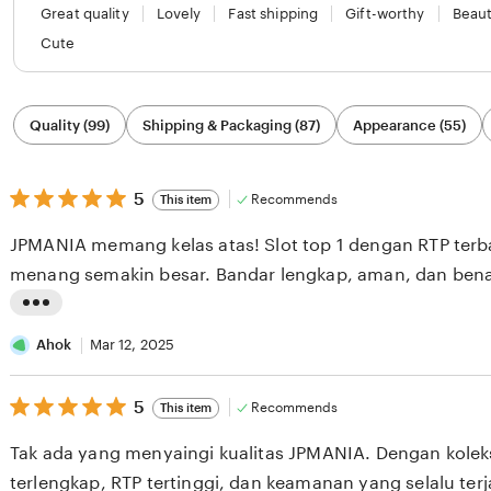
Great quality
Lovely
Fast shipping
Gift-worthy
Beaut
Cute
Filter
Quality (99)
Shipping & Packaging (87)
Appearance (55)
by
category
5
5
Recommends
This item
out
of
JPMANIA memang kelas atas! Slot top 1 dengan RTP terba
5
stars
menang semakin besar. Bandar lengkap, aman, dan bena
L
i
Ahok
Mar 12, 2025
s
5
t
5
Recommends
This item
out
i
of
Tak ada yang menyaingi kualitas JPMANIA. Dengan kolek
5
n
stars
terlengkap, RTP tertinggi, dan keamanan yang selalu te