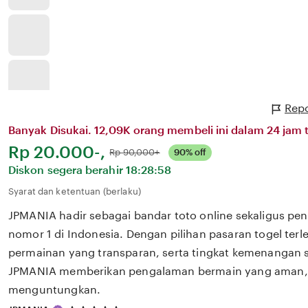
Repo
Banyak Disukai. 12,09K orang membeli ini dalam 24 jam t
Harga:
Rp 20.000-,
Normal:
Rp 90,000+
90% off
Diskon segera berahir
18:28:58
Syarat dan ketentuan (berlaku)
JPMANIA hadir sebagai bandar toto online sekaligus pen
nomor 1 di Indonesia. Dengan pilihan pasaran togel terl
permainan yang transparan, serta tingkat kemenangan sl
JPMANIA memberikan pengalaman bermain yang aman, 
menguntungkan.