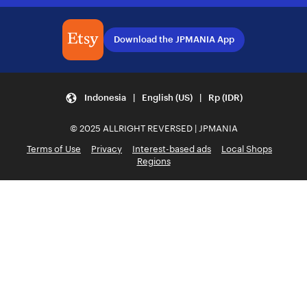
Download the JPMANIA App
Indonesia | English (US) | Rp (IDR)
© 2025 ALLRIGHT REVERSED | JPMANIA
Terms of Use
Privacy
Interest-based ads
Local Shops
Regions