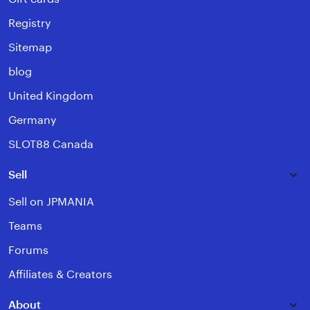
Registry
Sitemap
blog
United Kingdom
Germany
SLOT88 Canada
Sell
Sell on JPMANIA
Teams
Forums
Affiliates & Creators
About