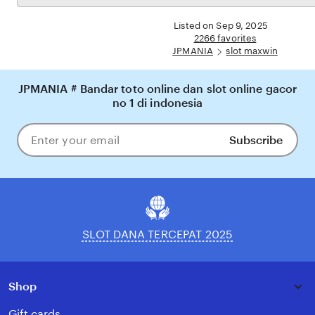
the
full
Listed on Sep 9, 2025
description
2266 favorites
JPMANIA
slot maxwin
JPMANIA # Bandar toto online dan slot online gacor
no 1 di indonesia
Subscribe
Enter
your
email
SLOT DANA TERCEPAT 2025
Shop
Gift cards