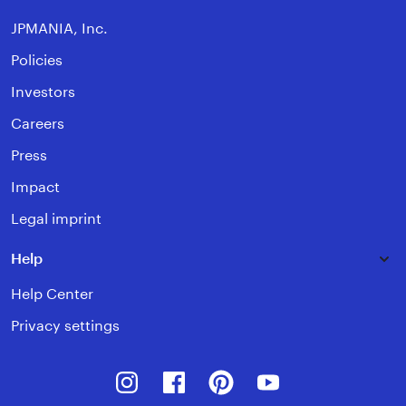
JPMANIA, Inc.
Policies
Investors
Careers
Press
Impact
Legal imprint
Help
Help Center
Privacy settings
Instagram
Facebook
Pinterest
Youtube