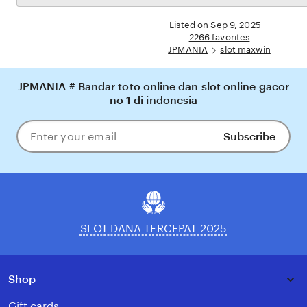
the
full
Listed on Sep 9, 2025
description
2266 favorites
JPMANIA
slot maxwin
JPMANIA # Bandar toto online dan slot online gacor
no 1 di indonesia
Subscribe
Enter
your
email
SLOT DANA TERCEPAT 2025
Shop
Gift cards