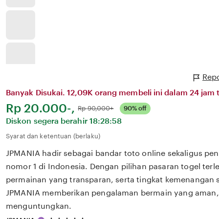
Repo
Banyak Disukai. 12,09K orang membeli ini dalam 24 jam t
Harga:
Rp 20.000-,
Normal:
Rp 90,000+
90% off
Diskon segera berahir
18:28:58
Syarat dan ketentuan (berlaku)
JPMANIA hadir sebagai bandar toto online sekaligus pen
nomor 1 di Indonesia. Dengan pilihan pasaran togel terl
permainan yang transparan, serta tingkat kemenangan sl
JPMANIA memberikan pengalaman bermain yang aman, 
menguntungkan.