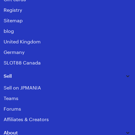
Registry
Sitemap
blog
United Kingdom
Germany
SLOT88 Canada
Sell
Sell on JPMANIA
Teams
Forums
Affiliates & Creators
About