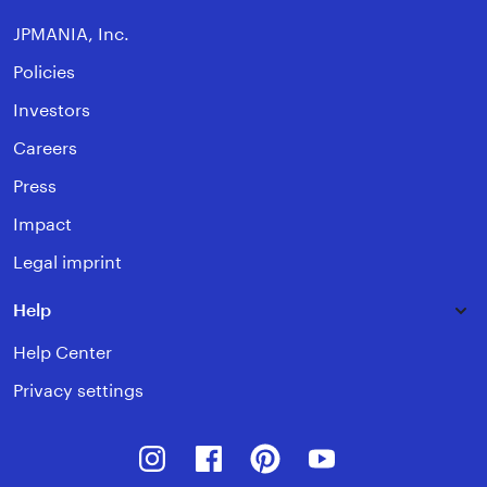
JPMANIA, Inc.
Policies
Investors
Careers
Press
Impact
Legal imprint
Help
Help Center
Privacy settings
Instagram
Facebook
Pinterest
Youtube