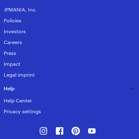
JPMANIA, Inc.
Policies
Investors
Careers
Press
Impact
Legal imprint
Help
Help Center
Privacy settings
Instagram
Facebook
Pinterest
Youtube