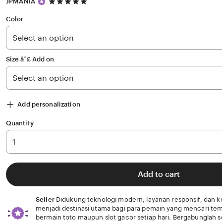
5
JPMANIA
out
of
Color
5
stars
Size âˆ£ Add on
Add personalization
Quantity
Add to cart
Seller
Didukung teknologi modern, layanan responsif, dan 
menjadi destinasi utama bagi para pemain yang mencari te
bermain toto maupun slot gacor setiap hari. Bergabunglah s