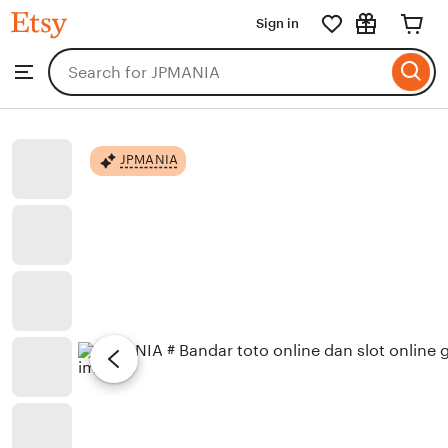
JPMANIA
Sign in
Skip
to
Search
Browse
ontent
for
items
or
shops
JPMANIA