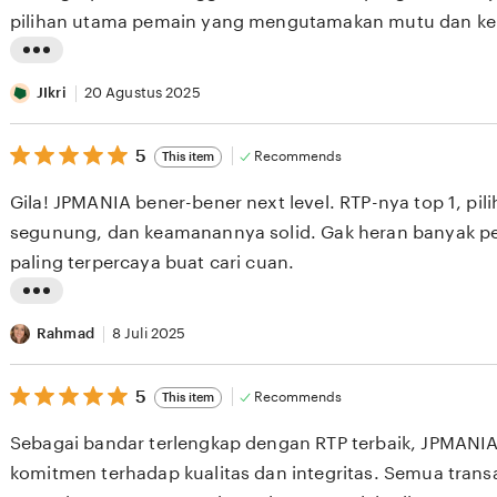
g
pilihan utama pemain yang mengutamakan mutu dan k
r
e
L
v
i
JIkri
20 Agustus 2025
i
s
e
5
t
5
Recommends
This item
out
w
i
of
Gila! JPMANIA bener-bener next level. RTP-nya top 1, pi
5
b
n
stars
segunung, dan keamanannya solid. Gak heran banyak pe
y
g
paling terpercaya buat cari cuan.
A
r
h
e
L
o
v
i
Rahmad
8 Juli 2025
k
i
s
e
5
t
5
Recommends
This item
out
w
i
of
Sebagai bandar terlengkap dengan RTP terbaik, JPMANI
5
b
n
stars
komitmen terhadap kualitas dan integritas. Semua tran
y
g