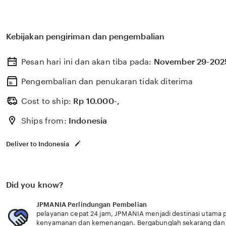
Kebijakan pengiriman dan pengembalian
Pesan hari ini dan akan tiba pada:
November 29-202
Pengembalian dan penukaran tidak diterima
Cost to ship:
Rp
10.000-,
Ships from:
Indonesia
Deliver to Indonesia
Did you know?
JPMANIA Perlindungan Pembelian
pelayanan cepat 24 jam, JPMANIA menjadi destinasi utam
kenyamanan dan kemenangan. Bergabunglah sekarang dan 