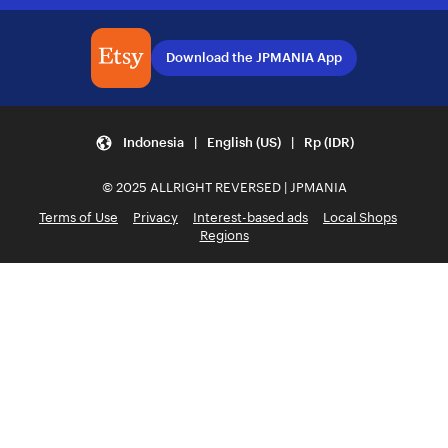
Download the JPMANIA App
Indonesia | English (US) | Rp (IDR)
© 2025 ALLRIGHT REVERSED | JPMANIA
Terms of Use
Privacy
Interest-based ads
Local Shops
Regions