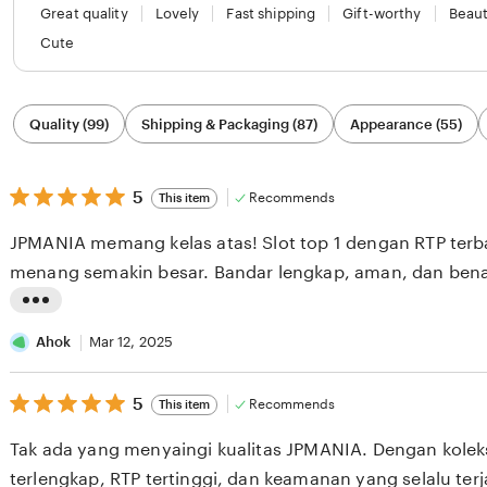
Great quality
Lovely
Fast shipping
Gift-worthy
Beaut
Cute
Filter
Quality (99)
Shipping & Packaging (87)
Appearance (55)
by
category
5
5
Recommends
This item
out
of
JPMANIA memang kelas atas! Slot top 1 dengan RTP terba
5
stars
menang semakin besar. Bandar lengkap, aman, dan bena
L
i
Ahok
Mar 12, 2025
s
5
t
5
Recommends
This item
out
i
of
Tak ada yang menyaingi kualitas JPMANIA. Dengan kolek
5
n
stars
terlengkap, RTP tertinggi, dan keamanan yang selalu te