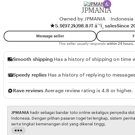
F
e
JPMANIA
d
Owned by JPMANIA
|
Indonesia
r
5.9
(97.2k)
98.8JT â˜‘ï¸ sales
Since 
i
Message seller
F
k
This seller usually responds
within 24 hours.
Smooth shipping
Has a history of shipping on time w
Speedy replies
Has a history of replying to messages
Rave reviews
Average review rating is 4.8 or higher.
JPMANIA
hadir sebagai bandar toto online sekaligus penyedia slot online gacor nomor 1 di
Indonesia. Dengan pilihan pasaran togel terlengkap, sistem perm
serta tingkat kemenangan slot yang dikenal tinggi,
Read