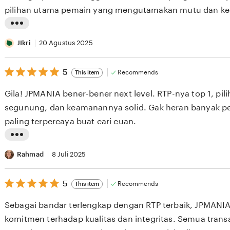
g
pilihan utama pemain yang mengutamakan mutu dan k
r
e
L
v
i
JIkri
20 Agustus 2025
i
s
e
5
t
5
Recommends
This item
out
w
i
of
Gila! JPMANIA bener-bener next level. RTP-nya top 1, pi
5
b
n
stars
segunung, dan keamanannya solid. Gak heran banyak pe
y
g
paling terpercaya buat cari cuan.
A
r
h
e
L
o
v
i
Rahmad
8 Juli 2025
k
i
s
e
5
t
5
Recommends
This item
out
w
i
of
Sebagai bandar terlengkap dengan RTP terbaik, JPMANI
5
b
n
stars
komitmen terhadap kualitas dan integritas. Semua tran
y
g