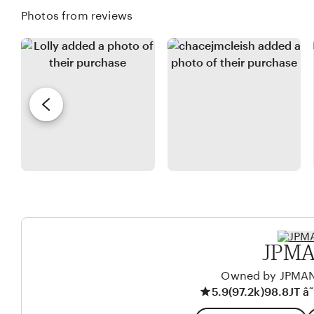
e
n
Photos from reviews
k
w
g
r
b
r
i
y
e
R
v
a
i
h
e
m
w
a
b
d
y
F
e
d
JPMA
r
i
Owned by JPMA
5.9
(97.2k)
98.8JT â˜‘
k