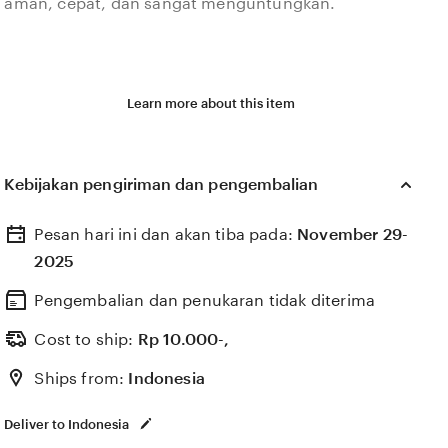
aman, cepat, dan sangat menguntungkan.
Learn more about this item
Kebijakan pengiriman dan pengembalian
Pesan hari ini dan akan tiba pada:
November 29-
2025
Pengembalian dan penukaran tidak diterima
Cost to ship:
Rp
10.000-,
Ships from:
Indonesia
Deliver to Indonesia