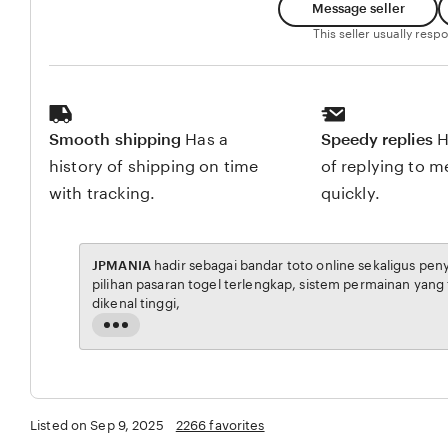
Message seller
This seller usually res
Smooth shipping
Has a
Speedy replies
H
history of shipping on time
of replying to 
with tracking.
quickly.
JPMANIA
hadir sebagai bandar toto online sekaligus penyedia slot online gacor nomor 1 di Indonesia. Dengan
pilihan pasaran togel terlengkap, sistem permainan yang
dikenal tinggi,
Read
the
full
description
Listed on Sep 9, 2025
2266 favorites