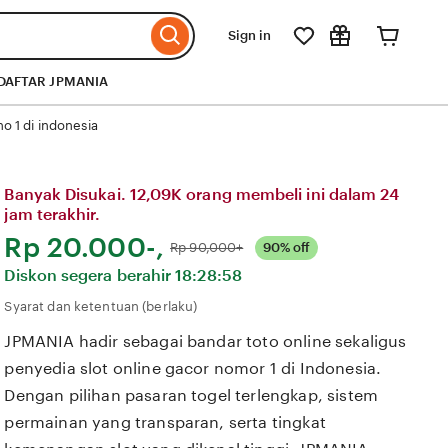
Sign in
DAFTAR JPMANIA
o 1 di indonesia
Banyak Disukai. 12,09K orang membeli ini dalam 24
jam terakhir.
Harga:
Rp 20.000-,
Normal:
Rp 90,000+
90% off
Diskon segera berahir
18:28:58
Syarat dan ketentuan (berlaku)
JPMANIA hadir sebagai bandar toto online sekaligus
penyedia slot online gacor nomor 1 di Indonesia.
Dengan pilihan pasaran togel terlengkap, sistem
permainan yang transparan, serta tingkat