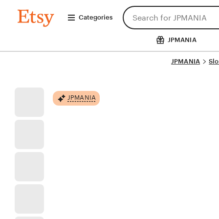
Skip
Search
JPMANIA
to
Categories
for
Content
items
or
JPMANIA
shops
JPMANIA
Slo
JPMANIA