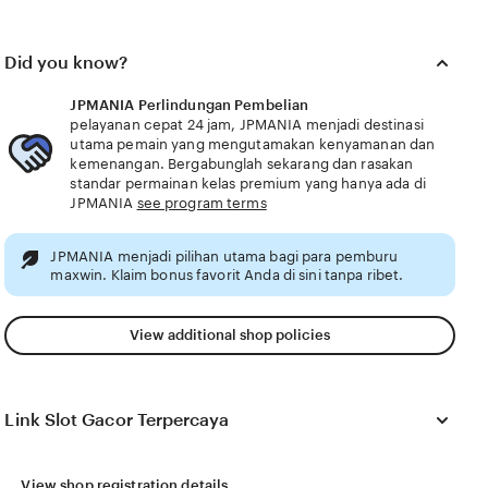
Did you know?
JPMANIA Perlindungan Pembelian
pelayanan cepat 24 jam, JPMANIA menjadi destinasi
utama pemain yang mengutamakan kenyamanan dan
kemenangan. Bergabunglah sekarang dan rasakan
standar permainan kelas premium yang hanya ada di
JPMANIA
see program terms
JPMANIA menjadi pilihan utama bagi para pemburu
maxwin. Klaim bonus favorit Anda di sini tanpa ribet.
View additional shop policies
Link Slot Gacor Terpercaya
View shop registration details