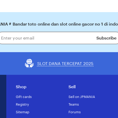
IA # Bandar toto online dan slot online gacor no 1 di ind
Subscribe
ter
our
ail
SLOT DANA TERCEPAT 2025
Shop
Sell
Gift cards
Sell on JPMANIA
Registry
Teams
Sitemap
Forums