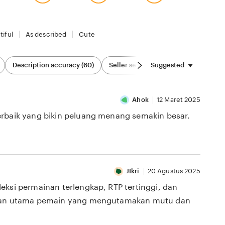
tiful
As described
Cute
Suggested
Description accuracy (60)
Seller service (82)
Sizing & Fit (2
Ahok
12 Maret 2025
erbaik yang bikin peluang menang semakin besar.
JIkri
20 Agustus 2025
ksi permainan terlengkap, RTP tertinggi, dan
lihan utama pemain yang mengutamakan mutu dan