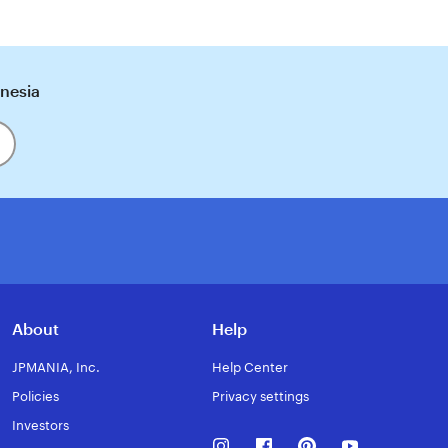
onesia
About
Help
JPMANIA, Inc.
Help Center
Policies
Privacy settings
Investors
Instagram
Facebook
Pinterest
Youtube