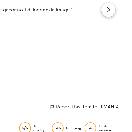
Report this item to JPMANIA
Item
Customer
5/5
5/5
5/5
Shipping
quality
service