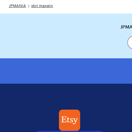
JPMANIA
slot maxwin
JPMAN
En
y
em