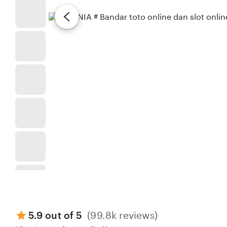
5.9 out of 5
(99.8k reviews)