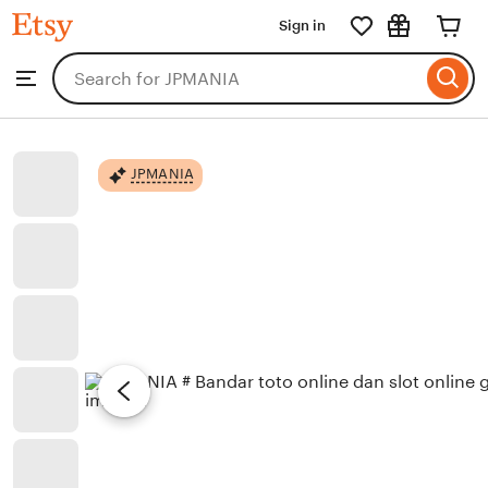
JPMANIA
Sign in
Skip
to
Search
Browse
ontent
for
items
or
shops
JPMANIA