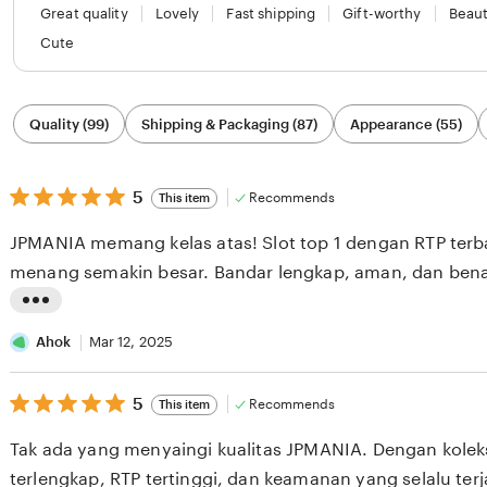
Great quality
Lovely
Fast shipping
Gift-worthy
Beaut
Cute
Filter
Quality (99)
Shipping & Packaging (87)
Appearance (55)
by
category
5
5
Recommends
This item
out
of
JPMANIA memang kelas atas! Slot top 1 dengan RTP terba
5
stars
menang semakin besar. Bandar lengkap, aman, dan bena
L
i
Ahok
Mar 12, 2025
s
5
t
5
Recommends
This item
out
i
of
Tak ada yang menyaingi kualitas JPMANIA. Dengan kolek
5
n
stars
terlengkap, RTP tertinggi, dan keamanan yang selalu te