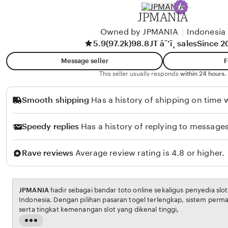
F
e
JPMANIA
d
Owned by JPMANIA
|
Indonesia
r
5.9
(97.2k)
98.8JT â˜‘ï¸ sales
Since 
i
Message seller
F
k
This seller usually responds
within 24 hours.
Smooth shipping
Has a history of shipping on time w
Speedy replies
Has a history of replying to messages
Rave reviews
Average review rating is 4.8 or higher.
JPMANIA
hadir sebagai bandar toto online sekaligus penyedia slot online gacor nomor 1 di
Indonesia. Dengan pilihan pasaran togel terlengkap, sistem perm
serta tingkat kemenangan slot yang dikenal tinggi,
Read