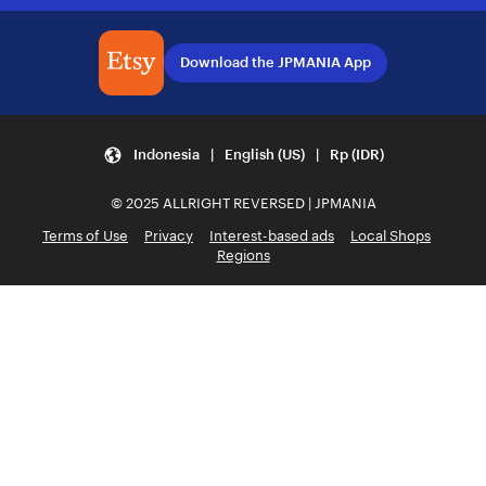
Download the JPMANIA App
Indonesia | English (US) | Rp (IDR)
© 2025 ALLRIGHT REVERSED | JPMANIA
Terms of Use
Privacy
Interest-based ads
Local Shops
Regions