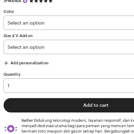
5
JPMANIA
out
of
Color
5
stars
Size âˆ£ Add on
Add personalization
Quantity
Add to cart
Seller
Didukung teknologi modern, layanan responsif, dan 
menjadi destinasi utama bagi para pemain yang mencari te
bermain toto maupun slot gacor setiap hari. Bergabunglah s