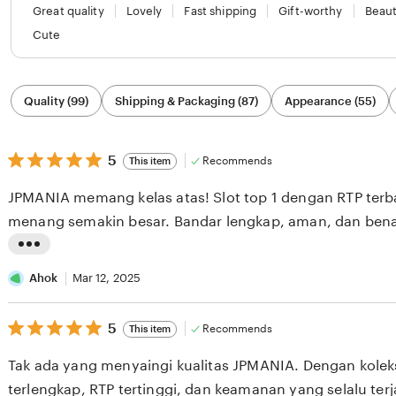
Great quality
Lovely
Fast shipping
Gift-worthy
Beaut
Cute
Filter
Quality (99)
Shipping & Packaging (87)
Appearance (55)
by
category
5
5
Recommends
This item
out
of
JPMANIA memang kelas atas! Slot top 1 dengan RTP terba
5
stars
menang semakin besar. Bandar lengkap, aman, dan bena
L
i
Ahok
Mar 12, 2025
s
5
t
5
Recommends
This item
out
i
of
Tak ada yang menyaingi kualitas JPMANIA. Dengan kolek
5
n
stars
terlengkap, RTP tertinggi, dan keamanan yang selalu te