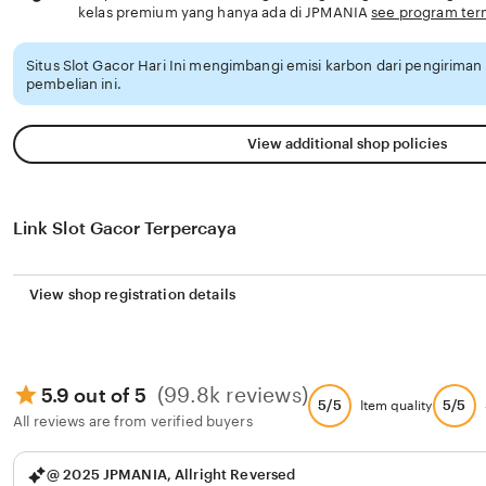
kelas premium yang hanya ada di JPMANIA
see program ter
Situs Slot Gacor Hari Ini mengimbangi emisi karbon dari pengirim
pembelian ini.
View additional shop policies
Link Slot Gacor Terpercaya
View shop registration details
(99.8k reviews)
5.9 out of 5
5/5
5/5
Item quality
All reviews are from verified buyers
@ 2025 JPMANIA, Allright Reversed