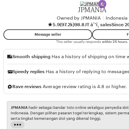
F
e
JPMANIA
d
Owned by JPMANIA
|
Indonesia
r
5.9
(97.2k)
98.8JT â˜‘ï¸ sales
Since 
i
Message seller
F
k
This seller usually responds
within 24 hours.
Smooth shipping
Has a history of shipping on time w
Speedy replies
Has a history of replying to messages
Rave reviews
Average review rating is 4.8 or higher.
JPMANIA
hadir sebagai bandar toto online sekaligus penyedia slot online gacor nomor 1 di
Indonesia. Dengan pilihan pasaran togel terlengkap, sistem perm
serta tingkat kemenangan slot yang dikenal tinggi,
Read