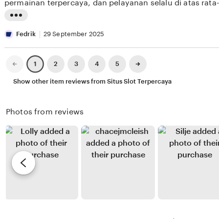
permainan terpercaya, dan pelayanan selalu di atas rata-
J
r
I
e
L
k
v
i
Fedrik
29 September 2025
r
i
s
i
e
t
Previous
Next
2
3
4
5
1
page
page
w
i
Show other item reviews from Situs Slot Terpercaya
b
n
y
g
Photos from reviews
R
r
a
e
h
v
m
i
a
e
d
w
b
y