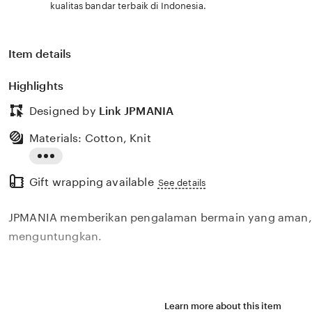
kualitas bandar terbaik di Indonesia.
Item details
Highlights
Designed by
Link JPMANIA
Materials: Cotton, Knit
Read
Gift wrapping available
the
See details
full
JPMANIA memberikan pengalaman bermain yang aman, 
description
menguntungkan.
Learn more about this item