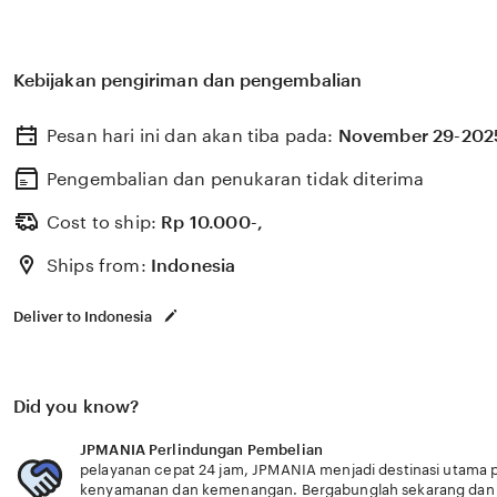
Kebijakan pengiriman dan pengembalian
Pesan hari ini dan akan tiba pada:
November 29-202
Pengembalian dan penukaran tidak diterima
Cost to ship:
Rp
10.000-,
Ships from:
Indonesia
Deliver to Indonesia
Did you know?
JPMANIA Perlindungan Pembelian
pelayanan cepat 24 jam, JPMANIA menjadi destinasi utam
kenyamanan dan kemenangan. Bergabunglah sekarang dan 