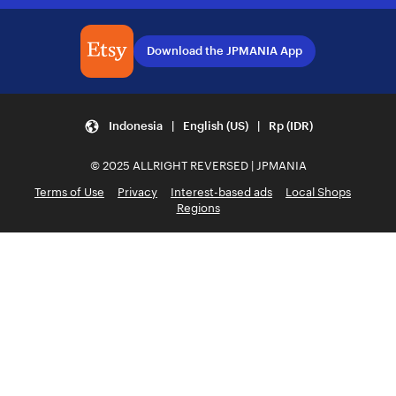
Download the JPMANIA App
Indonesia | English (US) | Rp (IDR)
© 2025 ALLRIGHT REVERSED | JPMANIA
Terms of Use
Privacy
Interest-based ads
Local Shops
Regions