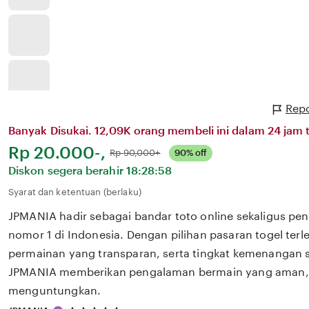
Repo
Banyak Disukai. 12,09K orang membeli ini dalam 24 jam t
Harga:
Rp 20.000-,
Normal:
Rp 90,000+
90% off
Diskon segera berahir
18:28:58
Syarat dan ketentuan (berlaku)
JPMANIA hadir sebagai bandar toto online sekaligus pen
nomor 1 di Indonesia. Dengan pilihan pasaran togel terl
permainan yang transparan, serta tingkat kemenangan sl
JPMANIA memberikan pengalaman bermain yang aman, 
menguntungkan.