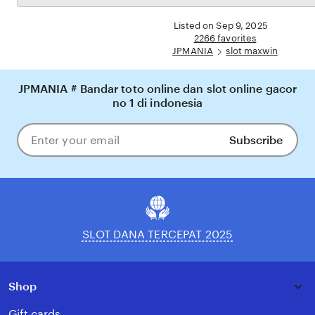
the
full
Listed on Sep 9, 2025
description
2266 favorites
JPMANIA
slot maxwin
JPMANIA # Bandar toto online dan slot online gacor
no 1 di indonesia
Subscribe
Enter
your
email
SLOT DANA TERCEPAT 2025
Shop
Gift cards