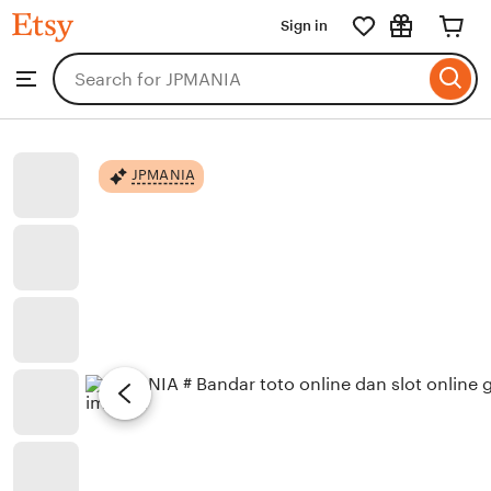
JPMANIA
Sign in
Skip
to
Search
Browse
ontent
for
items
or
shops
JPMANIA