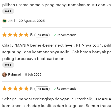
g
pilihan utama pemain yang mengutamakan mutu dan k
r
e
L
v
i
JIkri
20 Agustus 2025
i
s
e
5
t
5
Recommends
This item
out
w
i
of
Gila! JPMANIA bener-bener next level. RTP-nya top 1, pi
5
b
n
stars
segunung, dan keamanannya solid. Gak heran banyak pe
y
g
paling terpercaya buat cari cuan.
A
r
h
e
L
o
v
i
Rahmad
8 Juli 2025
k
i
s
e
5
t
5
Recommends
This item
out
w
i
of
Sebagai bandar terlengkap dengan RTP terbaik, JPMANI
5
b
n
stars
komitmen terhadap kualitas dan integritas. Semua tran
y
g