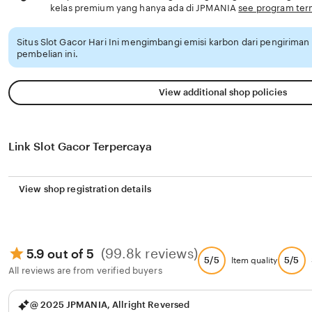
kelas premium yang hanya ada di JPMANIA
see program ter
Situs Slot Gacor Hari Ini mengimbangi emisi karbon dari pengirim
pembelian ini.
View additional shop policies
Link Slot Gacor Terpercaya
View shop registration details
(99.8k reviews)
5.9 out of 5
5/5
5/5
Item quality
All reviews are from verified buyers
@ 2025 JPMANIA, Allright Reversed