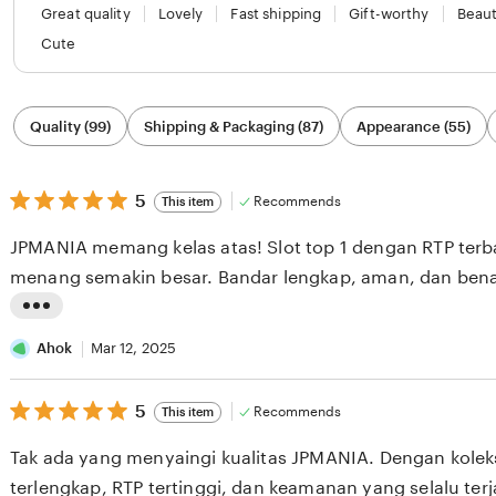
Great quality
Lovely
Fast shipping
Gift-worthy
Beaut
Cute
Filter
Quality (99)
Shipping & Packaging (87)
Appearance (55)
by
category
5
5
Recommends
This item
out
of
JPMANIA memang kelas atas! Slot top 1 dengan RTP terba
5
stars
menang semakin besar. Bandar lengkap, aman, dan bena
L
i
Ahok
Mar 12, 2025
s
5
t
5
Recommends
This item
out
i
of
Tak ada yang menyaingi kualitas JPMANIA. Dengan kolek
5
n
stars
terlengkap, RTP tertinggi, dan keamanan yang selalu te