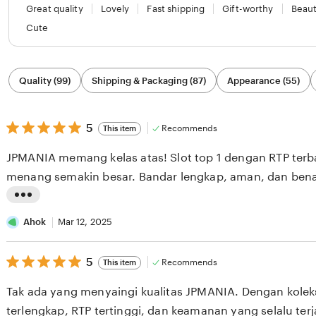
Great quality
Lovely
Fast shipping
Gift-worthy
Beaut
Cute
Filter
Quality (99)
Shipping & Packaging (87)
Appearance (55)
by
category
5
5
Recommends
This item
out
of
JPMANIA memang kelas atas! Slot top 1 dengan RTP terba
5
stars
menang semakin besar. Bandar lengkap, aman, dan bena
L
i
Ahok
Mar 12, 2025
s
5
t
5
Recommends
This item
out
i
of
Tak ada yang menyaingi kualitas JPMANIA. Dengan kolek
5
n
stars
terlengkap, RTP tertinggi, dan keamanan yang selalu te