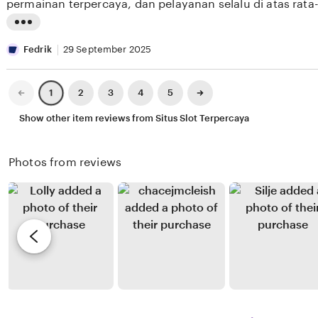
permainan terpercaya, dan pelayanan selalu di atas rata-
J
r
I
e
L
k
v
i
Fedrik
29 September 2025
r
i
s
i
e
t
Previous
Next
2
3
4
5
1
page
page
w
i
Show other item reviews from Situs Slot Terpercaya
b
n
y
g
Photos from reviews
R
r
a
e
h
v
m
i
a
e
d
w
b
y