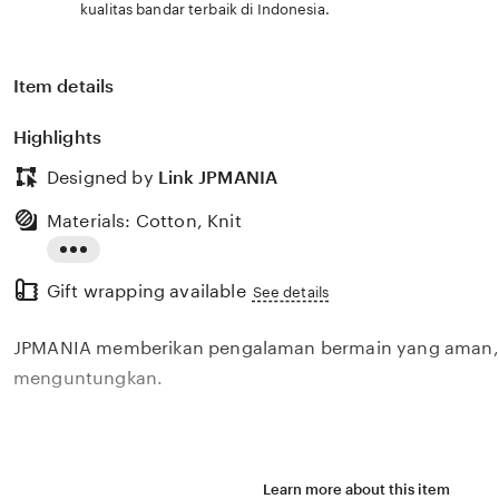
kualitas bandar terbaik di Indonesia.
Item details
Highlights
Designed by
Link JPMANIA
Materials: Cotton, Knit
Read
Gift wrapping available
the
See details
full
JPMANIA memberikan pengalaman bermain yang aman, 
description
menguntungkan.
Learn more about this item