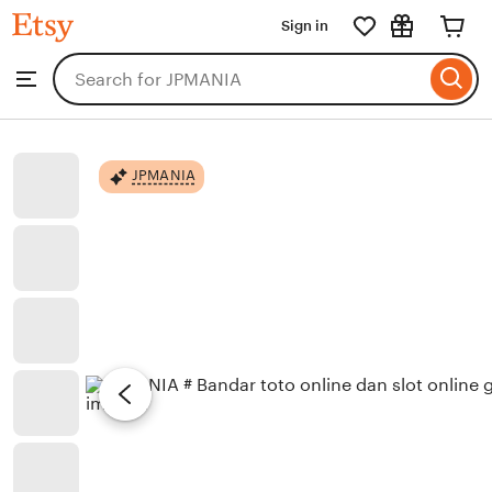
JPMANIA
Sign in
Skip
to
Search
Browse
ontent
for
items
or
shops
JPMANIA