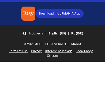
Download the JPMANIA App
Indonesia | English (US) | Rp (IDR)
© 2025 ALLRIGHT REVERSED | JPMANIA
Terms of Use
Privacy
Interest-based ads
Local Shops
Regions