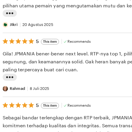
g
pilihan utama pemain yang mengutamakan mutu dan k
r
e
L
v
i
JIkri
20 Agustus 2025
i
s
e
5
t
5
Recommends
This item
out
w
i
of
Gila! JPMANIA bener-bener next level. RTP-nya top 1, pi
5
b
n
stars
segunung, dan keamanannya solid. Gak heran banyak pe
y
g
paling terpercaya buat cari cuan.
A
r
h
e
L
o
v
i
Rahmad
8 Juli 2025
k
i
s
e
5
t
5
Recommends
This item
out
w
i
of
Sebagai bandar terlengkap dengan RTP terbaik, JPMANI
5
b
n
stars
komitmen terhadap kualitas dan integritas. Semua tran
y
g