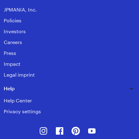
JPMANIA, Inc.
Policies
Investors
Careers
Press
Impact
Legal imprint
Help
Help Center
Privacy settings
Instagram
Facebook
Pinterest
Youtube