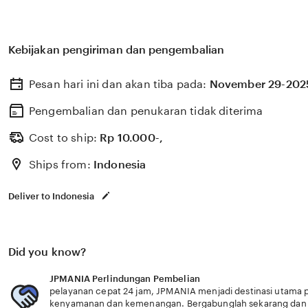
Kebijakan pengiriman dan pengembalian
Pesan hari ini dan akan tiba pada:
November 29-202
Pengembalian dan penukaran tidak diterima
Cost to ship:
Rp
10.000-,
Ships from:
Indonesia
Deliver to Indonesia
Did you know?
JPMANIA Perlindungan Pembelian
pelayanan cepat 24 jam, JPMANIA menjadi destinasi utam
kenyamanan dan kemenangan. Bergabunglah sekarang dan 