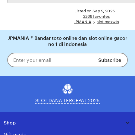
the
full
Listed on Sep 9, 2025
description
2266 favorites
JPMANIA
slot maxwin
JPMANIA # Bandar toto online dan slot online gacor
no 1 di indonesia
Subscribe
Enter
your
email
SLOT DANA TERCEPAT 2025
Shop
Gift cards