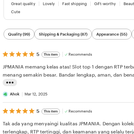
Great quality
Lovely
Fast shipping
Gift-worthy
Beaut
Cute
Filter
Quality (99)
Shipping & Packaging (87)
Appearance (55)
by
category
5
5
Recommends
This item
out
of
JPMANIA memang kelas atas! Slot top 1 dengan RTP terba
5
stars
menang semakin besar. Bandar lengkap, aman, dan bena
L
i
Ahok
Mar 12, 2025
s
5
t
5
Recommends
This item
out
i
of
Tak ada yang menyaingi kualitas JPMANIA. Dengan kolek
5
n
stars
terlengkap, RTP tertinggi, dan keamanan yang selalu te