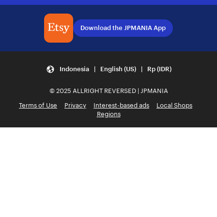
Download the JPMANIA App
Indonesia | English (US) | Rp (IDR)
© 2025 ALLRIGHT REVERSED | JPMANIA
Terms of Use
Privacy
Interest-based ads
Local Shops
Regions