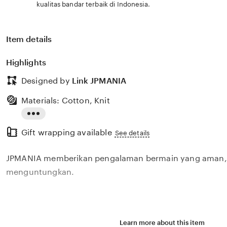
kualitas bandar terbaik di Indonesia.
Item details
Highlights
Designed by
Link JPMANIA
Materials: Cotton, Knit
Read
Gift wrapping available
the
See details
full
JPMANIA memberikan pengalaman bermain yang aman, 
description
menguntungkan.
Learn more about this item