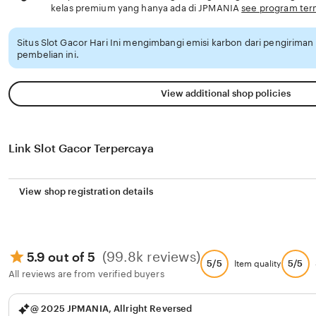
kelas premium yang hanya ada di JPMANIA
see program ter
Situs Slot Gacor Hari Ini mengimbangi emisi karbon dari pengirim
pembelian ini.
View additional shop policies
Link Slot Gacor Terpercaya
View shop registration details
(99.8k reviews)
5.9 out of 5
5/5
5/5
Item quality
All reviews are from verified buyers
@ 2025 JPMANIA, Allright Reversed