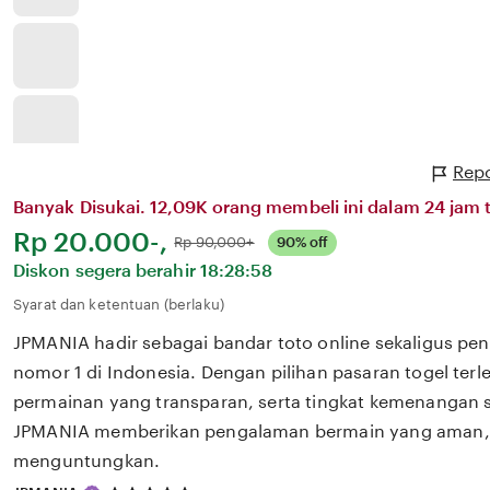
Repo
Banyak Disukai. 12,09K orang membeli ini dalam 24 jam t
Harga:
Rp 20.000-,
Normal:
Rp 90,000+
90% off
Diskon segera berahir
18:28:58
Syarat dan ketentuan (berlaku)
JPMANIA hadir sebagai bandar toto online sekaligus pen
nomor 1 di Indonesia. Dengan pilihan pasaran togel terl
permainan yang transparan, serta tingkat kemenangan sl
JPMANIA memberikan pengalaman bermain yang aman, 
menguntungkan.