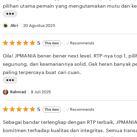
g
pilihan utama pemain yang mengutamakan mutu dan k
r
e
L
v
i
JIkri
20 Agustus 2025
i
s
e
5
t
5
Recommends
This item
out
w
i
of
Gila! JPMANIA bener-bener next level. RTP-nya top 1, pi
5
b
n
stars
segunung, dan keamanannya solid. Gak heran banyak pe
y
g
paling terpercaya buat cari cuan.
A
r
h
e
L
o
v
i
Rahmad
8 Juli 2025
k
i
s
e
5
t
5
Recommends
This item
out
w
i
of
Sebagai bandar terlengkap dengan RTP terbaik, JPMANI
5
b
n
stars
komitmen terhadap kualitas dan integritas. Semua tran
y
g