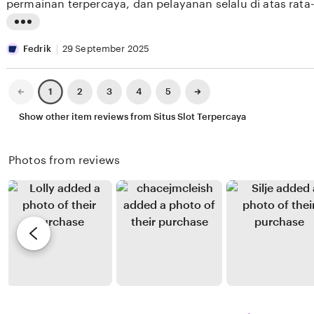
permainan terpercaya, dan pelayanan selalu di atas rata-
J
r
I
e
L
k
v
i
Fedrik
29 September 2025
r
i
s
i
e
t
Previous
Next
2
3
4
5
1
page
page
w
i
Show other item reviews from Situs Slot Terpercaya
b
n
y
g
Photos from reviews
R
r
a
e
h
v
m
i
a
e
d
w
b
y