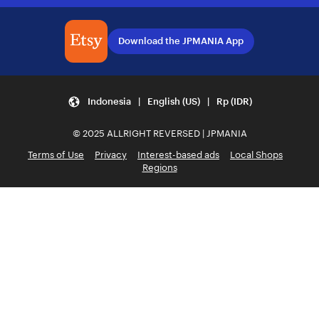
Download the JPMANIA App
Indonesia | English (US) | Rp (IDR)
© 2025 ALLRIGHT REVERSED | JPMANIA
Terms of Use
Privacy
Interest-based ads
Local Shops
Regions