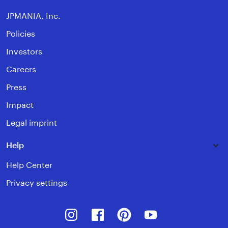
JPMANIA, Inc.
Policies
Investors
Careers
Press
Impact
Legal imprint
Help
Help Center
Privacy settings
Instagram
Facebook
Pinterest
Youtube