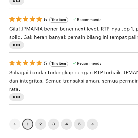
g
L
r
i
5
e
5
Recommends
This item
s
out
v
Gila! JPMANIA bener-bener next level. RTP-nya top 
of
t
5
i
solid. Gak heran banyak pemain bilang ini tempat pali
i
stars
e
n
L
w
g
i
b
5
r
5
Recommends
This item
s
out
y
e
Sebagai bandar terlengkap dengan RTP terbaik, JPMA
of
t
A
5
v
dan integritas. Semua transaksi aman, semua permaina
i
stars
h
i
rata.
n
o
e
g
L
k
w
r
i
b
e
s
y
Previous
Next
v
2
3
4
5
1
t
page
page
J
i
i
I