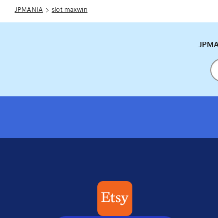
JPMANIA
slot maxwin
JPMAN
En
y
em