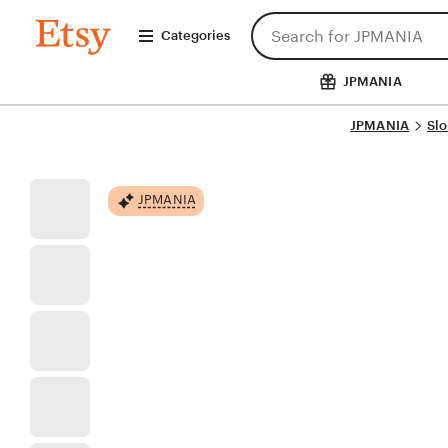
Skip
Search
JPMANIA
to
Categories
for
Content
items
or
JPMANIA
shops
JPMANIA
Slo
JPMANIA