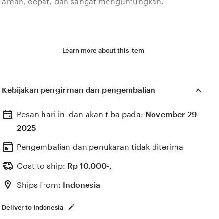
aman, cepat, dan sangat menguntungkan.
Learn more about this item
Kebijakan pengiriman dan pengembalian
Pesan hari ini dan akan tiba pada:
November 29-
2025
Pengembalian dan penukaran tidak diterima
Cost to ship:
Rp
10.000-,
Ships from:
Indonesia
Deliver to Indonesia