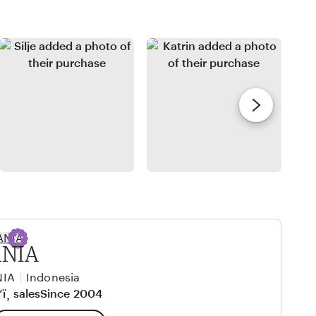
NIA
NIA
|
Indonesia
ï¸ sales
Since 2004