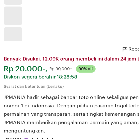
Repo
Banyak Disukai. 12,09K orang membeli ini dalam 24 jam t
Harga:
Rp 20.000-,
Normal:
Rp 90,000+
90% off
Diskon segera berahir
18:28:58
Syarat dan ketentuan (berlaku)
JPMANIA hadir sebagai bandar toto online sekaligus pen
nomor 1 di Indonesia. Dengan pilihan pasaran togel terl
permainan yang transparan, serta tingkat kemenangan sl
JPMANIA memberikan pengalaman bermain yang aman, 
menguntungkan.