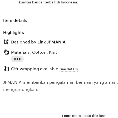
kualitas bandar terbaik di Indonesia.
Item details
Highlights
Designed by
Link JPMANIA
Materials: Cotton, Knit
Read
Gift wrapping available
the
See details
full
JPMANIA memberikan pengalaman bermain yang aman, 
description
menguntungkan.
Learn more about this item