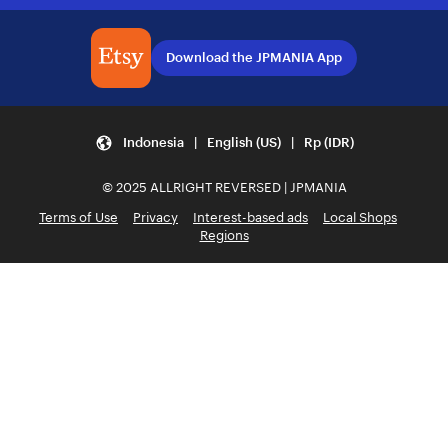
Download the JPMANIA App
Indonesia | English (US) | Rp (IDR)
© 2025 ALLRIGHT REVERSED | JPMANIA
Terms of Use
Privacy
Interest-based ads
Local Shops
Regions