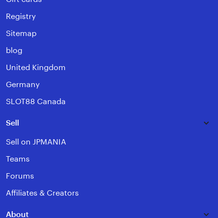
Registry
Sitemap
blog
United Kingdom
Germany
SLOT88 Canada
Sell
Sell on JPMANIA
Teams
Forums
Affiliates & Creators
About