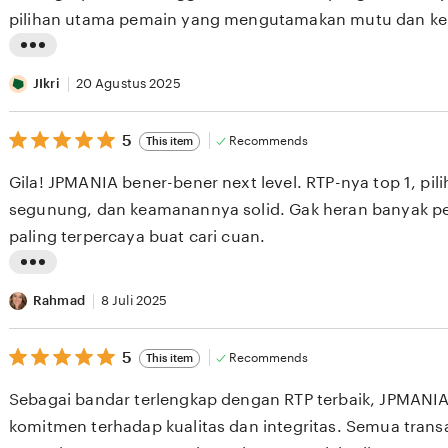
g
pilihan utama pemain yang mengutamakan mutu dan k
r
e
L
v
i
JIkri
20 Agustus 2025
i
s
e
5
t
5
Recommends
This item
out
w
i
of
Gila! JPMANIA bener-bener next level. RTP-nya top 1, pi
5
b
n
stars
segunung, dan keamanannya solid. Gak heran banyak pe
y
g
paling terpercaya buat cari cuan.
A
r
h
e
L
o
v
i
Rahmad
8 Juli 2025
k
i
s
e
5
t
5
Recommends
This item
out
w
i
of
Sebagai bandar terlengkap dengan RTP terbaik, JPMANI
5
b
n
stars
komitmen terhadap kualitas dan integritas. Semua tran
y
g