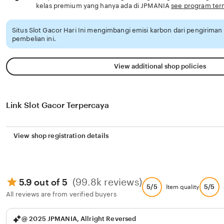
kelas premium yang hanya ada di JPMANIA
see program ter
Situs Slot Gacor Hari Ini mengimbangi emisi karbon dari pengirim
pembelian ini.
View additional shop policies
Link Slot Gacor Terpercaya
View shop registration details
(99.8k reviews)
5.9 out of 5
5/5
5/5
Item quality
All reviews are from verified buyers
@ 2025 JPMANIA, Allright Reversed