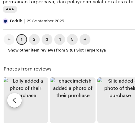
permainan terpercaya, dan pelayanan selalu di atas rata-
J
r
I
e
L
k
v
i
Fedrik
29 September 2025
r
i
s
i
e
t
Previous
Next
2
3
4
5
1
page
page
w
i
Show other item reviews from Situs Slot Terpercaya
b
n
y
g
Photos from reviews
R
r
a
e
h
v
m
i
a
e
d
w
b
y