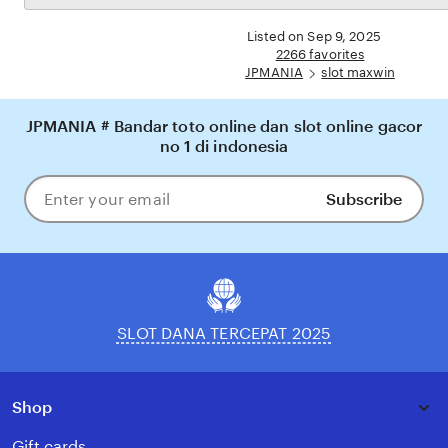
the
full
Listed on Sep 9, 2025
description
2266 favorites
JPMANIA
slot maxwin
JPMANIA # Bandar toto online dan slot online gacor
no 1 di indonesia
Subscribe
Enter
your
email
SLOT DANA TERCEPAT 2025
Shop
Gift cards