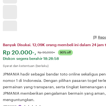
Repo
Banyak Disukai. 12,09K orang membeli ini dalam 24 jam t
Harga:
Rp 20.000-,
Normal:
Rp 90,000+
90% off
Diskon segera berahir
18:28:58
Syarat dan ketentuan (berlaku)
JPMANIA hadir sebagai bandar toto online sekaligus pen
nomor 1 di Indonesia. Dengan pilihan pasaran togel terl
permainan yang transparan, serta tingkat kemenangan sl
JPMANIA memberikan pengalaman bermain yang aman, 
menguntungkan.