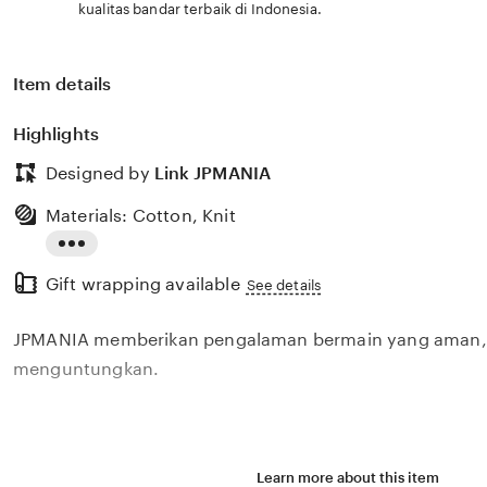
kualitas bandar terbaik di Indonesia.
Item details
Highlights
Designed by
Link JPMANIA
Materials: Cotton, Knit
Read
Gift wrapping available
the
See details
full
JPMANIA memberikan pengalaman bermain yang aman, 
description
menguntungkan.
Learn more about this item