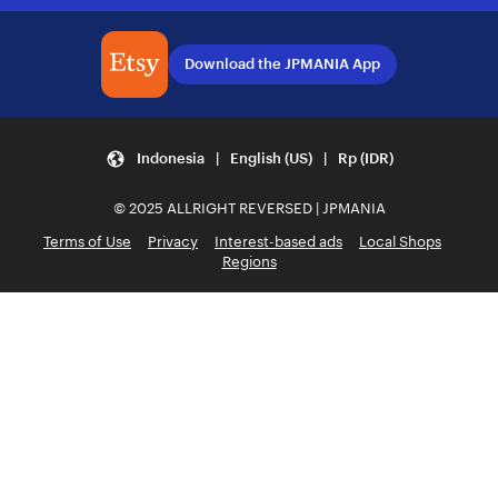
Download the JPMANIA App
Indonesia | English (US) | Rp (IDR)
© 2025 ALLRIGHT REVERSED | JPMANIA
Terms of Use
Privacy
Interest-based ads
Local Shops
Regions