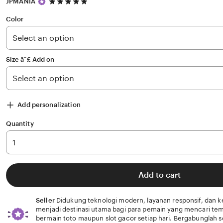
5
JPMANIA
out
of
Color
5
stars
Size âˆ£ Add on
Add personalization
Quantity
Add to cart
Seller
Didukung teknologi modern, layanan responsif, dan 
menjadi destinasi utama bagi para pemain yang mencari te
bermain toto maupun slot gacor setiap hari. Bergabunglah s