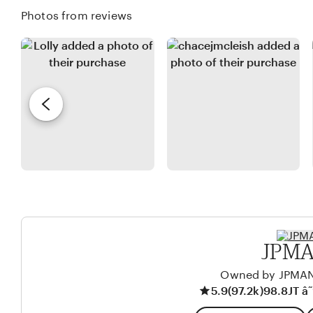
e
n
Photos from reviews
k
w
g
r
b
r
i
y
e
R
v
a
i
h
e
m
w
a
b
d
y
F
e
d
JPMA
r
i
Owned by JPMA
5.9
(97.2k)
98.8JT â˜‘
k