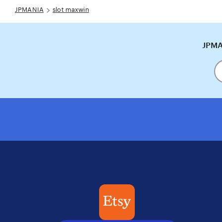
JPMANIA
slot maxwin
JPMAN
En
y
em