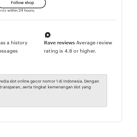
Follow shop
ponds
within 24 hours.
as a history
Rave reviews
Average review
messages
rating is 4.8 or higher.
 transparan, serta tingkat kemenangan slot yang