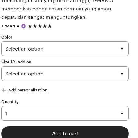
kemenangan slot yang dikenal tinggi, JPMANIA
memberikan pengalaman bermain yang aman,
cepat, dan sangat menguntungkan.
5
JPMANIA
out
of
Color
5
stars
Size âˆ£ Add on
Add personalization
Quantity
Add to cart